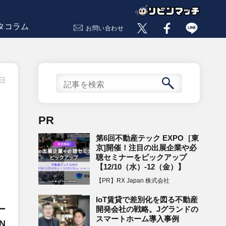
タコラム
お問い合わせ
5日
PR
第6回不動産テック EXPO［東
京]開催！注目の出展企業や必
聴セミナーをピックアップ
【12/10（水）-12（金）】
【PR】RX Japan 株式会社
IoT賃貸で差別化を図る不動産
ー
開発会社の戦略。Jグランドの
スマートホーム導入事例
N