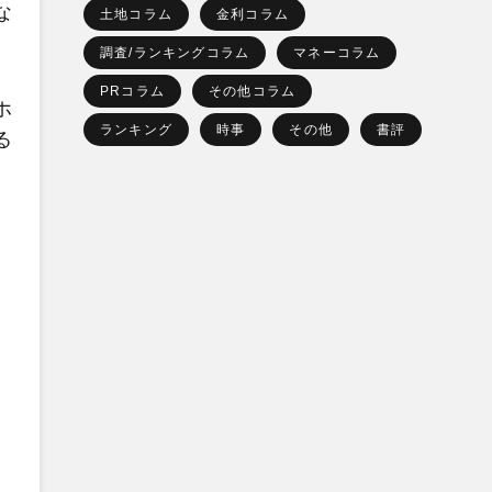
な
土地コラム
金利コラム
調査/ランキングコラム
マネーコラム
PRコラム
その他コラム
ホ
ランキング
時事
その他
書評
る
。
、