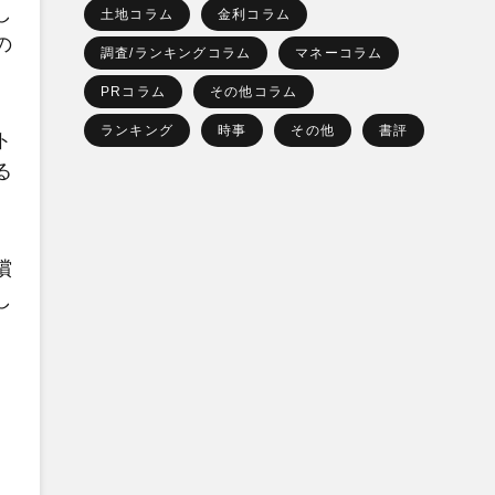
し
土地コラム
金利コラム
の
調査/ランキングコラム
マネーコラム
PRコラム
その他コラム
ランキング
時事
その他
書評
ト
る
償
し