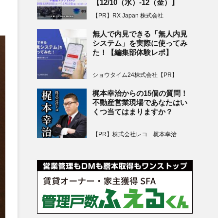
【12/10（水）-12（金）】
【PR】RX Japan 株式会社
無人で内見できる「無人内見
システム」を実際に使ってみ
た！【編集部体験レポ】
ショウタイム24株式会社【PR】
梶本幸治からの15個の質問！
不動産営業現場であなたはい
くつ当てはまりますか？
【PR】株式会社レコ 梶本幸治