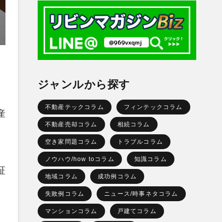
ジャンルから探す
不動産テックコラム
フィンテックコラム
産
不動産売却コラム
相続コラム
、
空き家問題コラム
トラブルコラム
ノウハウ/how toコラム
知識コラム
証
地域コラム
成功例コラム
、
失敗例コラム
ニュース/時事ネタコラム
マンションコラム
戸建てコラム