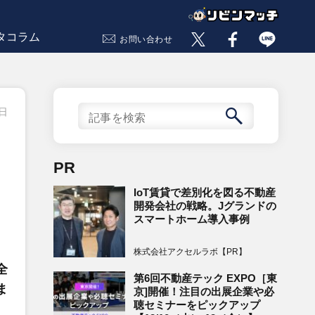
タコラム
お問い合わせ
7日
PR
IoT賃貸で差別化を図る不動産
開発会社の戦略。Jグランドの
スマートホーム導入事例
、
株式会社アクセルラボ【PR】
全
第6回不動産テック EXPO［東
ま
京]開催！注目の出展企業や必
聴セミナーをピックアップ