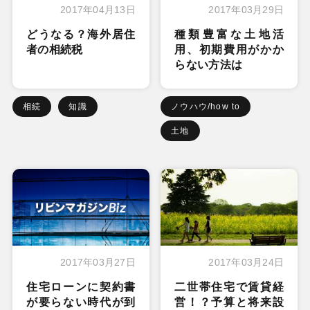
2017年04月13日
2017年03月29日
どうなる？海外居住
種類豊富な土地活
者の相続税
用、初期費用がかか
らない方法は
相続
知識
ノウハウ/how to
土地
2017年03月27日
2017年03月24日
住宅ローンに契約書
二世帯住宅で賃貸経
が要らない時代が到
営！？予算と将来設