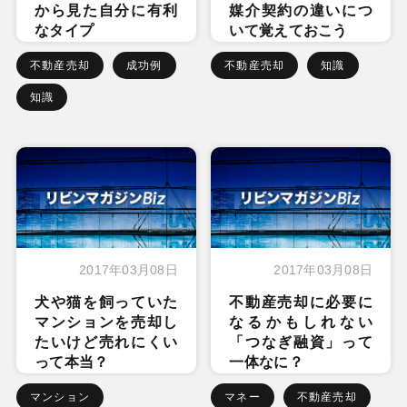
から見た自分に有利
媒介契約の違いにつ
なタイプ
いて覚えておこう
不動産売却
成功例
不動産売却
知識
知識
2017年03月08日
2017年03月08日
犬や猫を飼っていた
不動産売却に必要に
マンションを売却し
なるかもしれない
たいけど売れにくい
「つなぎ融資」って
って本当？
一体なに？
マンション
マネー
不動産売却