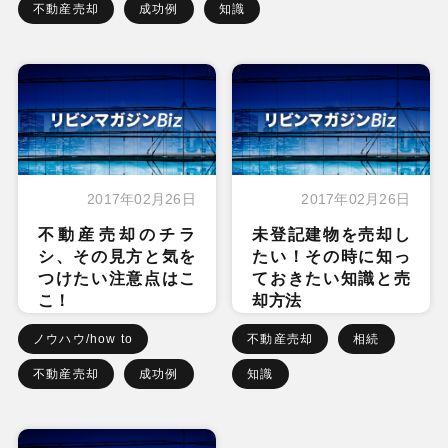
不動産売却
成功例
知識
2017年02月26日
2017年02月26日
不動産売却のチラ
未登記建物を売却し
シ、その見方と気を
たい！その時に知っ
つけたい注意点はこ
ておきたい知識と売
こ！
却方法
ノウハウ/how to
不動産売却
相続
不動産売却
成功例
知識