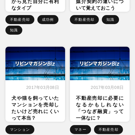
から見た自分に有利
媒介契約の違いにつ
なタイプ
いて覚えておこう
不動産売却
成功例
不動産売却
知識
知識
2017年03月08日
2017年03月08日
犬や猫を飼っていた
不動産売却に必要に
マンションを売却し
なるかもしれない
たいけど売れにくい
「つなぎ融資」って
って本当？
一体なに？
マンション
マネー
不動産売却