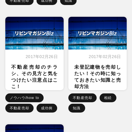
不動産売却
成功例
知識
2017年02月26日
2017年02月26日
不動産売却のチラ
未登記建物を売却し
シ、その見方と気を
たい！その時に知っ
つけたい注意点はこ
ておきたい知識と売
こ！
却方法
ノウハウ/how to
不動産売却
相続
不動産売却
成功例
知識