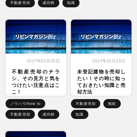
不動産売却
成功例
知識
2017年02月26日
2017年02月26日
不動産売却のチラ
未登記建物を売却し
シ、その見方と気を
たい！その時に知っ
つけたい注意点はこ
ておきたい知識と売
こ！
却方法
ノウハウ/how to
不動産売却
相続
不動産売却
成功例
知識