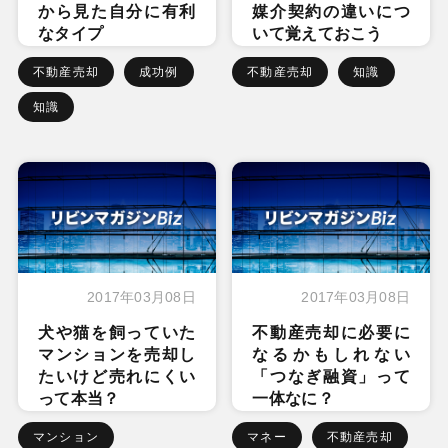
から見た自分に有利
媒介契約の違いにつ
なタイプ
いて覚えておこう
不動産売却
成功例
不動産売却
知識
知識
2017年03月08日
2017年03月08日
犬や猫を飼っていた
不動産売却に必要に
マンションを売却し
なるかもしれない
たいけど売れにくい
「つなぎ融資」って
って本当？
一体なに？
マンション
マネー
不動産売却