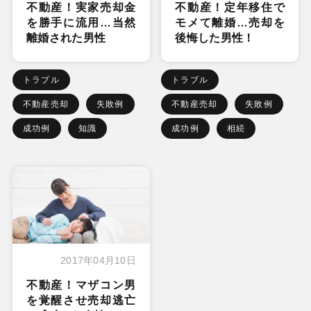
不動産！実家売却金
不動産！定年移住で
を勝手に流用…当然
モメて離婚…売却を
離婚された男性
後悔した男性！
トラブル
トラブル
不動産売却
失敗例
不動産売却
失敗例
成功例
知識
成功例
相続
2017年04月10日
不動産！マザコン男
を覚醒させ売却逃亡