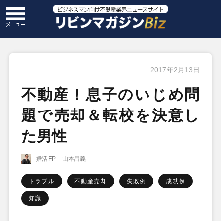
2017年2月13日
不動産！息子のいじめ問
題で売却＆転校を決意し
た男性
婚活FP 山本昌義
トラブル
不動産売却
失敗例
成功例
知識