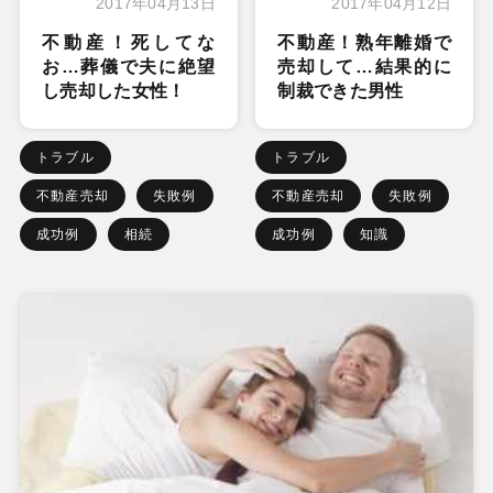
2017年04月13日
2017年04月12日
不動産！死してな
不動産！熟年離婚で
お…葬儀で夫に絶望
売却して…結果的に
し売却した女性！
制裁できた男性
トラブル
トラブル
不動産売却
失敗例
不動産売却
失敗例
成功例
相続
成功例
知識