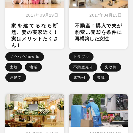
2017年09月29日
2017年04月13日
家を建てるなら断
不動産！購入で夫が
然、妻の実家近く！
豹変…売却を条件に
実はメリットたくさ
再構築した女性
ん！
ノウハウ/how to
トラブル
土地
地域
不動産売却
失敗例
戸建て
成功例
知識