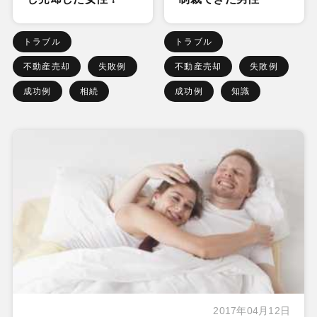
トラブル
トラブル
不動産売却
失敗例
不動産売却
失敗例
成功例
相続
成功例
知識
2017年04月12日