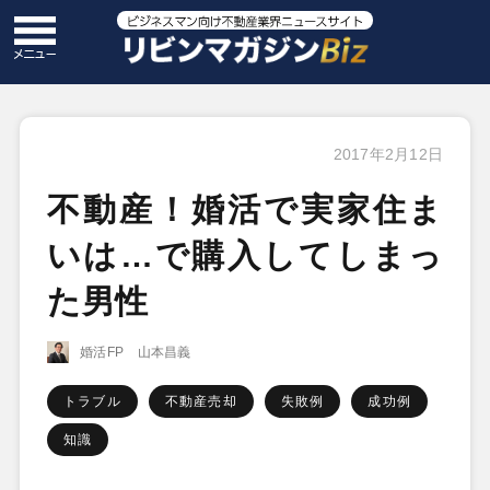
2017年2月12日
不動産！婚活で実家住ま
いは…で購入してしまっ
た男性
婚活FP 山本昌義
トラブル
不動産売却
失敗例
成功例
知識