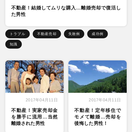
不動産！結婚してムリな購入…離婚売却で復活し
た男性
トラブル
不動産売却
失敗例
成功例
知識
2017年04月11日
2017年04月11日
不動産！実家売却金
不動産！定年移住で
を勝手に流用…当然
モメて離婚…売却を
離婚された男性
後悔した男性！