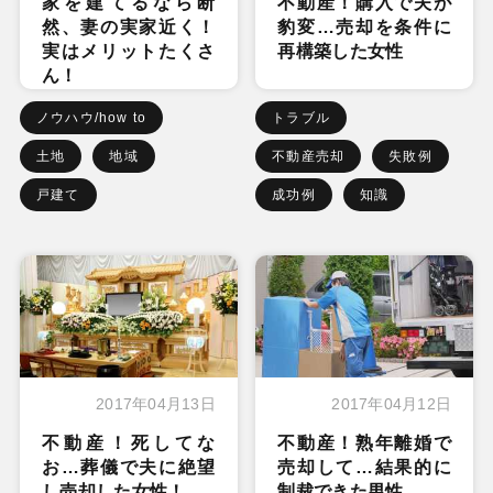
家を建てるなら断
不動産！購入で夫が
然、妻の実家近く！
豹変…売却を条件に
実はメリットたくさ
再構築した女性
ん！
ノウハウ/how to
トラブル
土地
地域
不動産売却
失敗例
戸建て
成功例
知識
2017年04月13日
2017年04月12日
不動産！死してな
不動産！熟年離婚で
お…葬儀で夫に絶望
売却して…結果的に
し売却した女性！
制裁できた男性