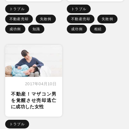
トラブル
トラブル
不動産売却
失敗例
不動産売却
失敗例
成功例
知識
成功例
相続
2017年04月10日
不動産！マザコン男
を覚醒させ売却逃亡
に成功した女性
トラブル