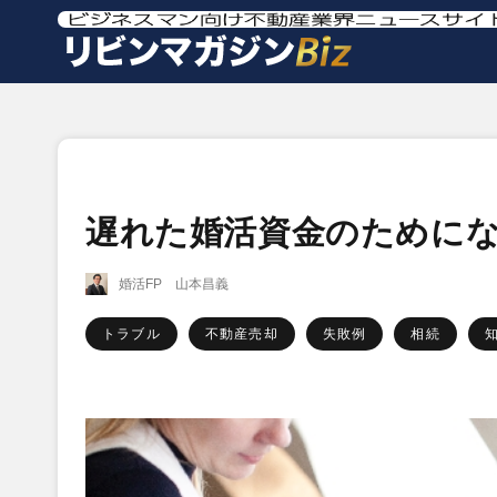
遅れた婚活資金のために
婚活FP 山本昌義
トラブル
不動産売却
失敗例
相続