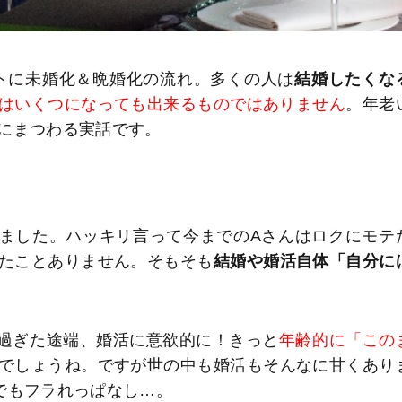
トに未婚化＆晩婚化の流れ。多くの人は
結婚したくな
はいくつになっても出来るものではありません
。年老
にまつわる実話です。
いました。ハッキリ言って今までのAさんはロクにモテ
たことありません。そもそも
結婚や婚活自体「自分に
を過ぎた途端、婚活に意欲的に！きっと
年齢的に「この
でしょうね。ですが世の中も婚活もそんなに甘くあり
でもフラれっぱなし…。