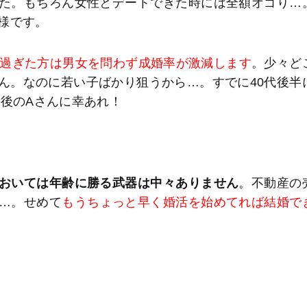
た。もちろん女性とデートできた時には全額オゴり…
様です。
を過ぎた方は男女を問わず成婚率が激減します
。少々ど
ん。なのに若い子ばかり狙うから…。すでに40代後半
今後のAさんに幸あれ！
おいては年齢に勝る武器は中々ありません
。不動産の
…。せめて
もうちょっと早く婚活を始めてれば結婚で