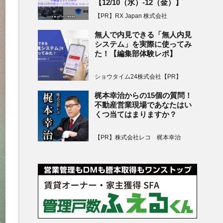
【12/10（水）-12（金）】
【PR】RX Japan 株式会社
無人で内見できる「無人内見
システム」を実際に使ってみ
た！【編集部体験レポ】
ショウタイム24株式会社【PR】
梶本幸治からの15個の質問！
不動産営業現場であなたはい
くつ当てはまりますか？
【PR】株式会社レコ 梶本幸治