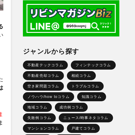
る
い
ジャンルから探す
不動産テックコラム
フィンテックコラム
不動産売却コラム
相続コラム
た
空き家問題コラム
トラブルコラム
は
ノウハウ/how toコラム
知識コラム
地域コラム
成功例コラム
ま
失敗例コラム
ニュース/時事ネタコラム
ま
マンションコラム
戸建てコラム