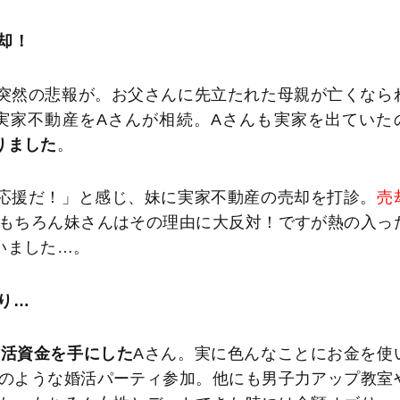
却！
突然の悲報が。お父さんに先立たれた母親が亡くなら
実家不動産をAさんが相続。Aさんも実家を出ていた
りました
。
応援だ！」と感じ、妹に実家不動産の売却を打診。
売
もちろん妹さんはその理由に大反対！ですが熱の入っ
いました…。
り…
婚活資金を手にした
Aさん。実に色んなことにお金を使
のような婚活パーティ参加。他にも男子力アップ教室