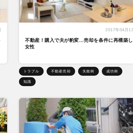
日
2017年04月1
ト
不動産！購入で夫が豹変…売却を条件に再構築し
女性
トラブル
不動産売却
失敗例
成功例
知識