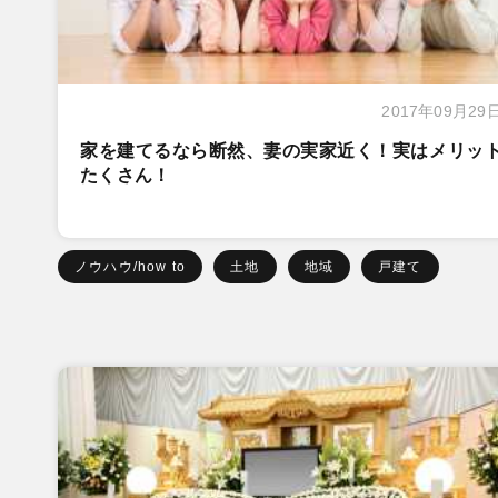
2017年09月29
家を建てるなら断然、妻の実家近く！実はメリッ
たくさん！
ノウハウ/how to
土地
地域
戸建て