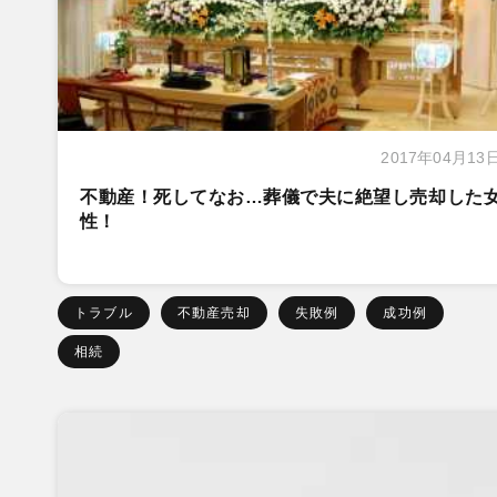
2017年04月13
不動産！死してなお…葬儀で夫に絶望し売却した
性！
トラブル
不動産売却
失敗例
成功例
相続