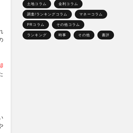
土地コラム
金利コラム
調査/ランキングコラム
マネーコラム
PRコラム
その他コラム
れ
ランキング
時事
その他
書評
の
却
た
い
や