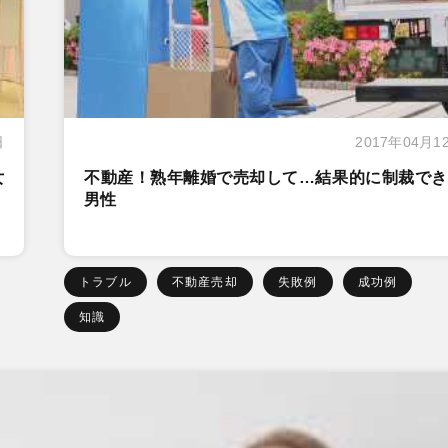
日
2017年04月1
女
不動産！熟年離婚で売却して…結果的に制裁でき
男性
トラブル
不動産売却
失敗例
成功例
知識