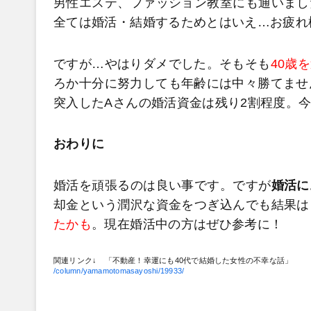
男性エステ、ファッション教室にも通いまし
全ては婚活・結婚するためとはいえ…お疲れ
ですが…やはりダメでした。そもそも
40歳
ろか十分に努力しても年齢には中々勝てませ
突入したAさんの婚活資金は残り2割程度。
おわりに
婚活を頑張るのは良い事です。ですが
婚活に
却金という潤沢な資金をつぎ込んでも結果は
たかも
。現在婚活中の方はぜひ参考に！
関連リンク↓ 「不動産！幸運にも40代で結婚した女性の不幸な話」
/column/yamamotomasayoshi/19933/