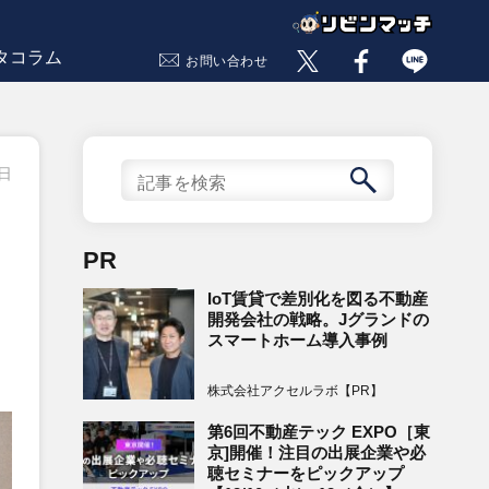
タコラム
お問い合わせ
7日
PR
IoT賃貸で差別化を図る不動産
開発会社の戦略。Jグランドの
スマートホーム導入事例
株式会社アクセルラボ【PR】
第6回不動産テック EXPO［東
京]開催！注目の出展企業や必
聴セミナーをピックアップ