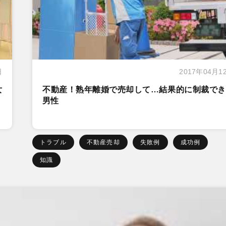
日
2017年04月1
女
不動産！熟年離婚で売却して…結果的に制裁でき
男性
トラブル
不動産売却
失敗例
成功例
知識