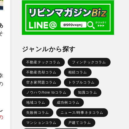
あ
そ
ジャンルから探す
不動産テックコラム
フィンテックコラム
不動産売却コラム
相続コラム
幸
空き家問題コラム
トラブルコラム
の
ノウハウ/how toコラム
知識コラム
地域コラム
成功例コラム
し
失敗例コラム
ニュース/時事ネタコラム
の
マンションコラム
戸建てコラム