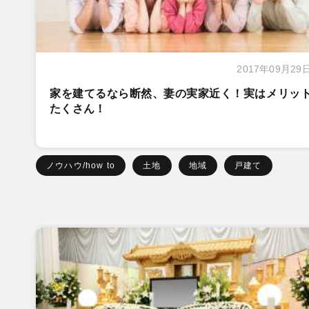
2017年09月29
家を建てるなら断然、妻の実家近く！実はメリッ
たくさん！
ノウハウ/how to
土地
地域
戸建て