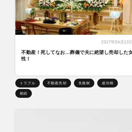
2017年04月13
不動産！死してなお…葬儀で夫に絶望し売却した
性！
トラブル
不動産売却
失敗例
成功例
相続