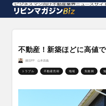
不動産！新築ほどに高値
婚活FP 山本昌義
トラブル
不動産売却
地域
失敗例