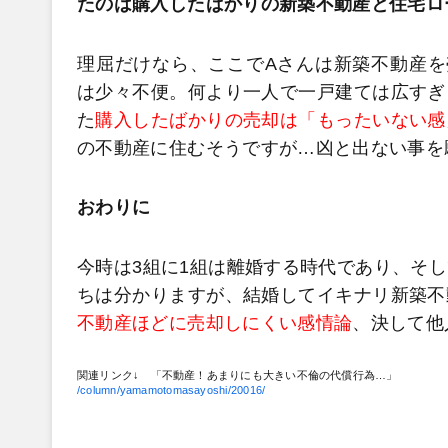
たのは購入したばかりの新築不動産と住宅ロ
理屈だけなら、ここでAさんは新築不動産を
は少々不便。何より一人で一戸建ては広すぎ
た
購入したばかりの売却は「もったいない感
の不動産に住むそうですが…凶と出ない事を
おわりに
今時は3組に1組は離婚する時代であり、そし
ちは分かりますが、結婚してイキナリ新築不
不動産ほどに売却しにくい感情論
、決して他
関連リンク↓ 「不動産！あまりにも大きい不倫の代償行為…」
/column/yamamotomasayoshi/20016/