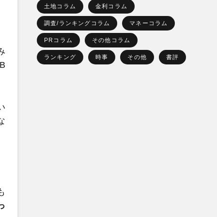
土地コラム
金利コラム
調査/ランキングコラム
マネーコラム
PRコラム
その他コラム
み
ランキング
時事
その他
書評
B
い
な
も
っ