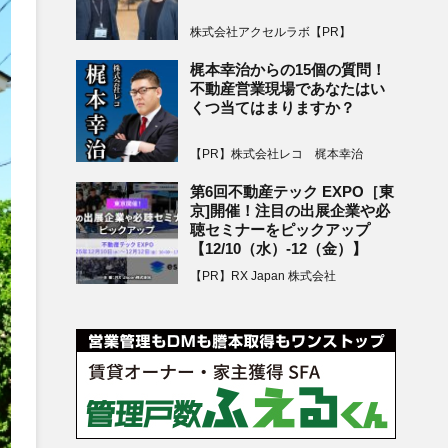
株式会社アクセルラボ【PR】
梶本幸治からの15個の質問！
不動産営業現場であなたはい
くつ当てはまりますか？
【PR】株式会社レコ 梶本幸治
第6回不動産テック EXPO［東
京]開催！注目の出展企業や必
聴セミナーをピックアップ
【12/10（水）-12（金）】
【PR】RX Japan 株式会社