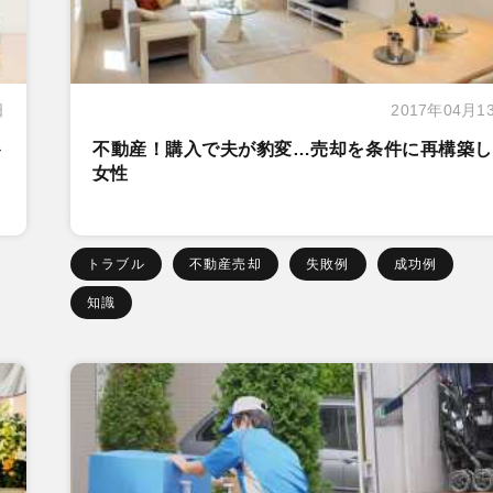
日
2017年04月1
ト
不動産！購入で夫が豹変…売却を条件に再構築し
女性
トラブル
不動産売却
失敗例
成功例
知識