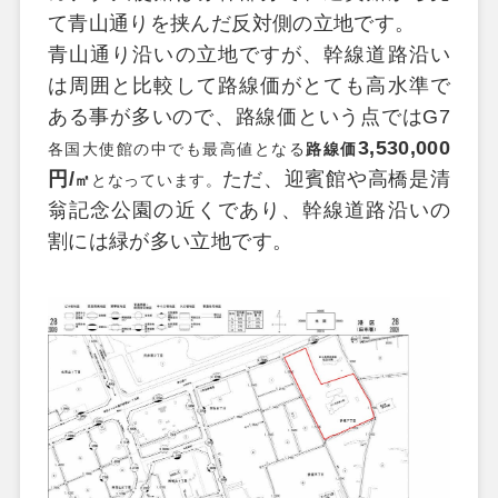
て青山通りを挟んだ反対側の立地です。
青山通り沿いの立地ですが、幹線道路沿い
は周囲と比較して路線価がとても高水準で
ある事が多いので、路線価という点では
G7
3,530,000
各国大使館の中でも最高値となる
路線価
円
/
ただ、迎賓館や高橋是清
㎡
となっています。
翁記念公園の近くであり、幹線道路沿いの
割には緑が多い立地です。