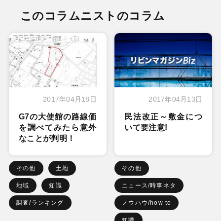
このコラムニストのコラム
2017年04月18日
2017年04月13日
G7の大使館の路線価
民法改正～敷金につ
を調べてみたら意外
いて要注意!
なことが判明！
その他
土地
その他
地域
知識
ニュース/時事ネタ
調査/ランキング
ノウハウ/how to
知識