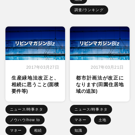
調査/ランキング
2017年03月27日
2017年03月21日
生産緑地法改正と、
都市計画法が改正に
相続に思うこと(面積
なります(田園住居地
要件等)
域の追加)
ニュース/時事ネタ
ニュース/時事ネタ
ノウハウ/how to
マネー
土地
マネー
相続
知識