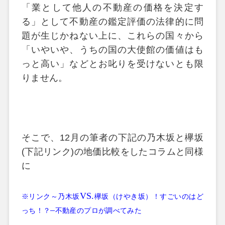
「業として他人の不動産の価格を決定す
る」として不動産の鑑定評価の法律的に問
題が生じかねない上に、これらの国々から
「いやいや、うちの国の大使館の価値はも
っと高い」などとお叱りを受けないとも限
りません。
そこで、
12
月の筆者の下記の乃木坂と欅坂
(
下記リンク
)
の地価比較をしたコラムと同様
に
VS.
※
リンク～乃木坂
欅坂（けやき坂）！すごいのはど
–
っち！？
不動産のプロが調べてみた