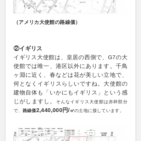
（アメリカ大使館の路線価）
②
イギリス
イギリス大使館は、皇居の西側で、
G7
の大
使館では唯一、港区以外にあります。
千鳥
ヶ淵に近く、春などは花が美しい立地で、
何となくイギリスらしいですね。
大使館の
建物自体も「いかにもイギリス」という感
じがしますし。
そんなイギリス大使館は赤枠部分
2,440,000
円
/
で、
路線価
㎡
の土地に接しています。