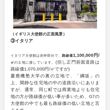
（イギリス大使館の正面風景）
③
イタリア
1,100,000
円
/
イタリア大使館は赤枠部分で、
路線価
(
但し正門前面道路は
㎡
の土地に接しています。
路線価
1,070,000
円
/
㎡ですが
)
慶應機塾大学の裏の立地で、「綱坂」の
上、閑静な住宅地の中の道路沿いにありま
すが、通常、同じ町では商業地よりも住宅
地の方が路線価が低い事が多いため、
G7
の
大使館の中でも最も路線価の低い立地と言