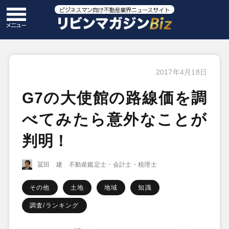
2017年4月18日
G7の大使館の路線価を調
べてみたら意外なことが
判明！
冨田 建 不動産鑑定士・会計士・税理士
その他
土地
地域
知識
調査/ランキング