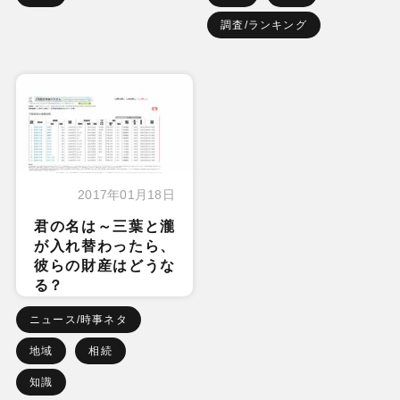
調査/ランキング
2017年01月18日
君の名は～三葉と瀧
が入れ替わったら、
彼らの財産はどうな
る？
ニュース/時事ネタ
地域
相続
知識