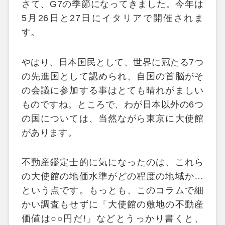
さて、
G7
の季節になってきました。今年は
5
月
26
日と
27
日にイタリアで開催されま
す。
やはり、日本国民として、世界に冠たる
7
つ
の先進国として認められ、自国の首脳がそ
の会議に参加する事はとても晴れがましい
ものですね。
ところで、わが日本以外の
6
つ
の国については、当然ながら東京に大使館
があります。
不動産鑑定士的に気になったのは、これら
の大使館の地価水準がどの程度の地域か
…
という点です。もっとも、このコラムで細
かい調査もせずに「大使館の敷地の不動産
価値は
○○
円だ
!
」などとうっかり書くと、