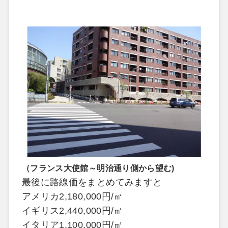
（フランス大使館～明治通り側から望む
)
最後に路線価をまとめてみますと
アメリカ
2,180,000
円
/
㎡
イギリス
2,440,000
円
/
㎡
イタリア
1,100,000
円
/
㎡