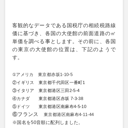
客観的なデータである国税庁の相続税路線
価に基づき、各国の大使館の前面道路の㎡
単価を調べる事とします。その前に、各国
の東京の大使館の位置は、下記のようで
す。
①
アメリカ 東京都赤坂
1-10-5
②イギリス 東京都千代田区一番町
1
③イタリア 東京都港区三田
2-5-4
④カナダ 東京都港区赤坂
7-3-38
⑤ドイツ 東京都港区南麻布
4-5-10
⑥フランス
東京都港区南麻布
4-11-44
※
国名を
50
音順に配列しました。