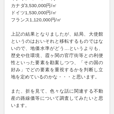
カナダ
3,530,000
円
/
㎡
ドイツ
1,530,000
円
/
㎡
フランス
1,120,000
円
/
㎡
上記の結果となりましたが、結局、大使館
というのはおいそれと移転するものではな
いので、地価水準がどう
…
というよりも、
歴史や住環境、霞ヶ関の官庁街等との利便
性といった要素を勘案しつつ、「その国の
好み」でどの要素を重視するかを判断し立
地を定めているのかな・・・と思います。
また、折を見て、色々な話に関連する不動
産の路線価等について調査してみたいと思
います。