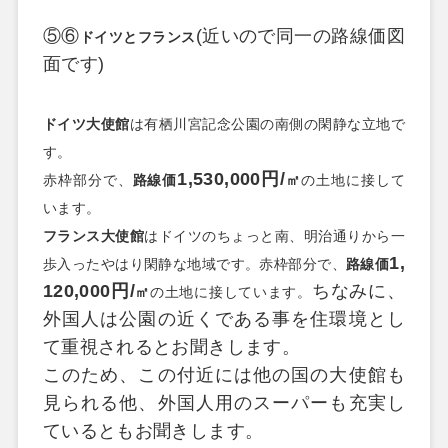
⑤⑥
(
近いので同一の路線価図
ドイツとフランス
面です
)
ドイツ大使館
は有栖川宮記念公園の南側の閑静な立地で
す。
1,530,000
円
/
赤枠部分で、
路線価
㎡
の土地に接して
います。
フランス大使館
はドイツのちょっと南、明治通りから一
1,
歩入ったやはり閑静な地域です。赤枠部分で、
路線価
120,000
円
/
ちなみに、
㎡
の土地に接しています。
外国人は公園の近くである事を住環境とし
て重視されるとお聞きします。
このため、この付近には他の国の大使館も
見られる他、外国人用のスーパーも充実し
ているともお聞きします。