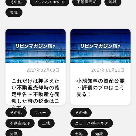
その他
ノウハウ/how to
不動産売却
地域
知識
2017年02月08日
2017年01月29日
これだけは押さえた
小池知事の資産公開
い不動産売却時の確
～評価のプロはこう
定申告～不動産を売
見る！
却した時の税金はこ
うする
その他
マネー
その他
不動産売却
土地
ニュース/時事ネタ
知識
土地
知識