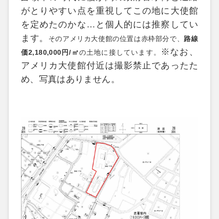
がとりやすい点を重視してこの地に大使館
を定めたのかな…と個人的には推察してい
ます。
そのアメリカ大使館の位置は赤枠部分で、
路線
※なお、
価
2,180,000
円
/
㎡
の土地に接しています。
アメリカ大使館付近は撮影禁止であったた
め、写真はありません。