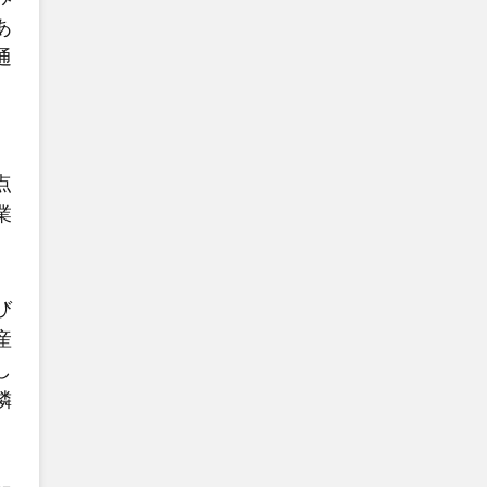
あ
通
点
業
び
産
し
隣