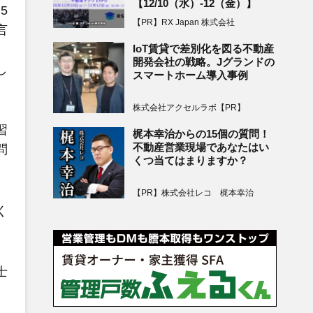
【12/10（水）-12（金）】
5
【PR】RX Japan 株式会社
言
IoT賃貸で差別化を図る不動産
開発会社の戦略。Jグランドの
し
スマートホーム導入事例
株式会社アクセルラボ【PR】
習
梶本幸治からの15個の質問！
不動産営業現場であなたはい
問
くつ当てはまりますか？
【PR】株式会社レコ 梶本幸治
く
士