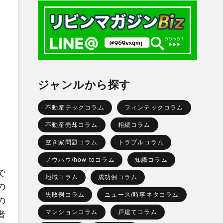
ジャンルから探す
不動産テックコラム
フィンテックコラム
不動産売却コラム
相続コラム
空き家問題コラム
トラブルコラム
ノウハウ/how toコラム
知識コラム
で
地域コラム
成功例コラム
の
失敗例コラム
ニュース/時事ネタコラム
の
マンションコラム
戸建てコラム
者