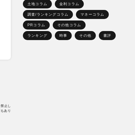
土地コラム
金利コラム
調査/ランキングコラム
マネーコラム
PRコラム
その他コラム
ランキング
時事
その他
書評
を禁止し
要もあり