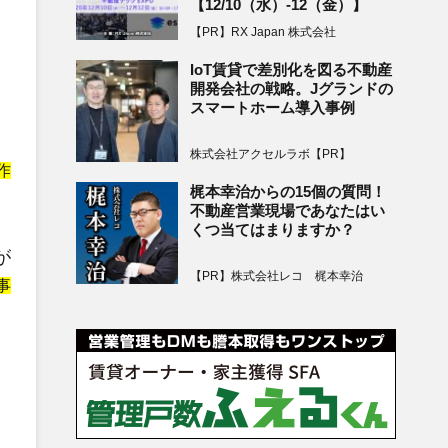
【12/10（水）-12（金）】
【PR】RX Japan 株式会社
IoT賃貸で差別化を図る不動産
開発会社の戦略。Jグランドの
スマートホーム導入事例
株式会社アクセルラボ【PR】
作
梶本幸治からの15個の質問！
不動産営業現場であなたはい
くつ当てはまりますか？
が
【PR】株式会社レコ 梶本幸治
事