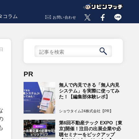
タコラム
お問い合わせ
1日
PR
無人で内見できる「無人内見
システム」を実際に使ってみ
た！【編集部体験レポ】
な
ショウタイム24株式会社【PR】
の
第6回不動産テック EXPO［東
も
京]開催！注目の出展企業や必
聴セミナーをピックアップ