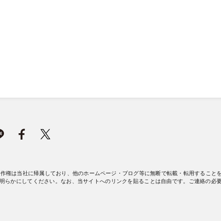
著作権は当社に帰属しており、他のホームページ・ブログ等に無断で転載・転用すること
明らかにしてください。なお、当サイトへのリンクを貼ることは自由です。ご連絡の必