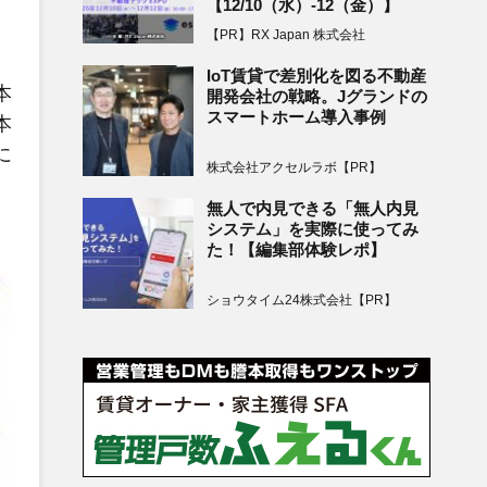
【12/10（水）-12（金）】
【PR】RX Japan 株式会社
IoT賃貸で差別化を図る不動産
本
開発会社の戦略。Jグランドの
スマートホーム導入事例
本
に
株式会社アクセルラボ【PR】
無人で内見できる「無人内見
システム」を実際に使ってみ
た！【編集部体験レポ】
ショウタイム24株式会社【PR】