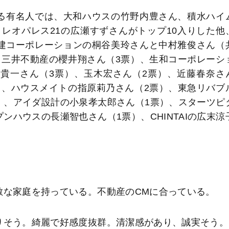
る有名人では、大和ハウスの竹野内豊さん、積水ハイ
レオパレス21の広瀬すずさんがトップ10入りした他
建コーポレーションの桐谷美玲さんと中村雅俊さん（
、三井不動産の櫻井翔さん（3票）、生和コーポレーシ
貴一さん（3票）、玉木宏さん（2票）、近藤春奈さ
）、ハウスメイトの指原莉乃さん（2票）、東急リバブ
）、アイダ設計の小泉孝太郎さん（1票）、スターツピ
ンハウスの長瀬智也さん（1票）、CHINTAIの広末涼
敵な家庭を持っている。不動産のCMに合っている。
りそう。綺麗で好感度抜群。清潔感があり、誠実そう。