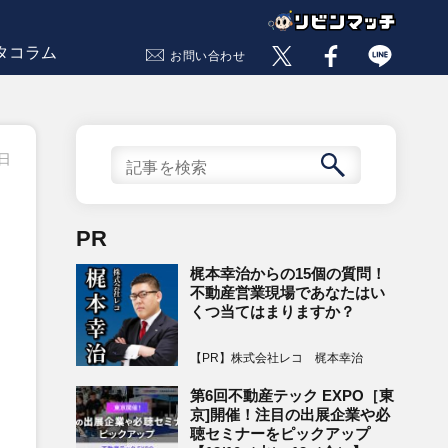
タコラム
お問い合わせ
8日
PR
梶本幸治からの15個の質問！
不動産営業現場であなたはい
くつ当てはまりますか？
【PR】株式会社レコ 梶本幸治
第6回不動産テック EXPO［東
京]開催！注目の出展企業や必
聴セミナーをピックアップ