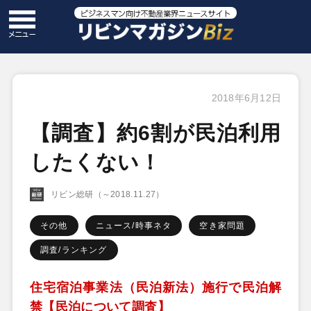
2018年6月12日
【調査】約6割が民泊利用
したくない！
リビン総研（～2018.11.27）
その他
ニュース/時事ネタ
空き家問題
調査/ランキング
住宅宿泊事業法（民泊新法）施行で民泊解
禁【民泊について調査】