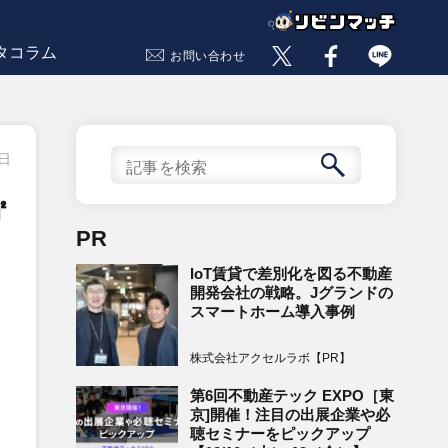
タコラム
お問い合わせ
7日
㎡
PR
IoT賃貸で差別化を図る不動産
開発会社の戦略。Jグランドの
スマートホーム導入事例
株式会社アクセルラボ【PR】
第6回不動産テック EXPO［東
京]開催！注目の出展企業や必
聴セミナーをピックアップ