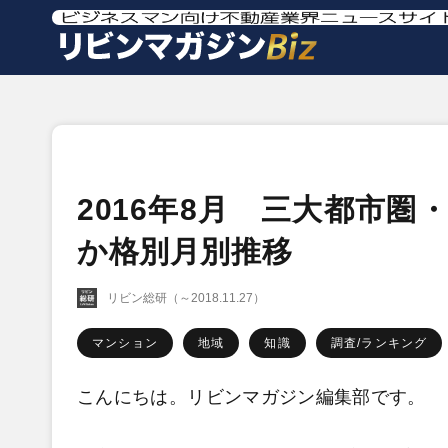
2016年8月 三大都市圏
か格別月別推移
リビン総研（～2018.11.27）
マンション
地域
知識
調査/ランキング
こんにちは。リビンマガジン編集部です。