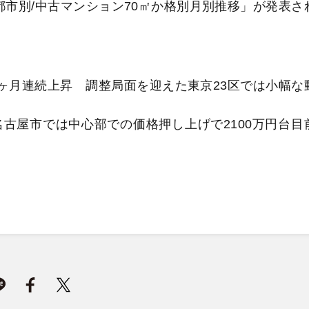
市別/中古マンション70㎡か格別月別推移」が発表さ
で8ヶ月連続上昇 調整局面を迎えた東京23区では小幅な
古屋市では中心部での価格押し上げで2100万円台目