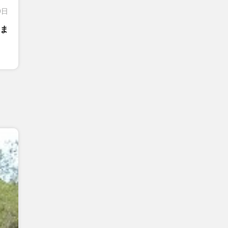
9日
住ま