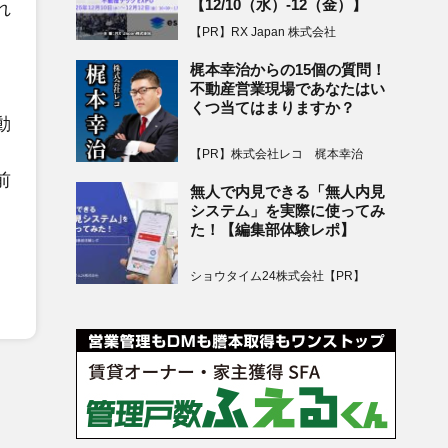
【12/10（水）-12（金）】
れ
【PR】RX Japan 株式会社
梶本幸治からの15個の質問！
不動産営業現場であなたはい
くつ当てはまりますか？
動
【PR】株式会社レコ 梶本幸治
前
無人で内見できる「無人内見
システム」を実際に使ってみ
た！【編集部体験レポ】
ショウタイム24株式会社【PR】