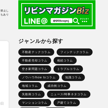
を禁止し
要もあり
ジャンルから探す
不動産テックコラム
フィンテックコラム
不動産売却コラム
相続コラム
空き家問題コラム
トラブルコラム
ノウハウ/how toコラム
知識コラム
地域コラム
成功例コラム
失敗例コラム
ニュース/時事ネタコラム
マンションコラム
戸建てコラム
3日