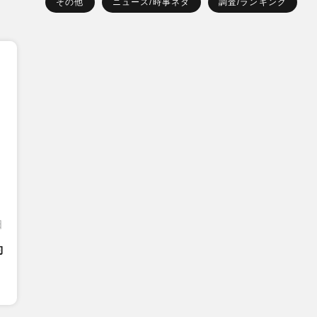
その他
ニュース/時事ネタ
調査/ランキング
日
約