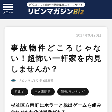
2017年9月20日
事故物件どころじゃな
い！超怖い一軒家を内見
しませんか？
リビンマガジンBiz編集部
戸建て
空き家問題
調査/ランキング
杉並区方南町にホラーと脱出ゲームを組み