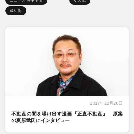
ニュース/時事ネタ
その他
成功例
2017年12月20日
不動産の闇を曝け出す漫画『正直不動産』 原案
の夏原武氏にインタビュー