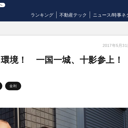
ランキング
不動産テック
ニュース/時事ネ
2017年5月3
環境！ 一国一城、十影参上！
金利