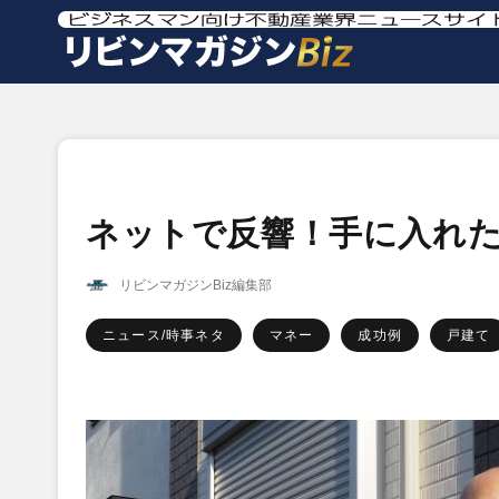
ネットで反響！手に入れた
リビンマガジンBiz編集部
ニュース/時事ネタ
マネー
成功例
戸建て