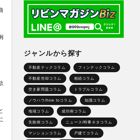
曲
例
ジャンルから探す
不動産テックコラム
フィンテックコラム
不動産売却コラム
相続コラム
欲
空き家問題コラム
トラブルコラム
ノウハウ/how toコラム
知識コラム
と
地域コラム
成功例コラム
に
失敗例コラム
ニュース/時事ネタコラム
マンションコラム
戸建てコラム