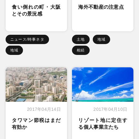
食い倒れの町・大阪
海外不動産の注意点
とその景況感
ニュース/時事ネタ
土地
地域
地域
相続
2017年04月14日
2017年04月10日
タワマン節税はまだ
リゾート地に定住す
有効か
る個人事業主たち