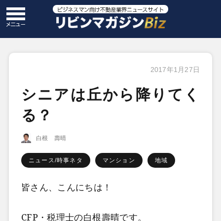
2017年1月27日
シニアは丘から降りてく
る？
白根 壽晴
ニュース/時事ネタ
マンション
地域
皆さん、こんにちは！
CFP・税理士の白根壽晴です。