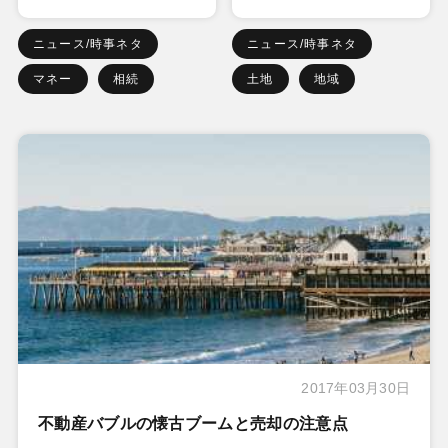
ニュース/時事ネタ
ニュース/時事ネタ
マネー
相続
土地
地域
2017年03月30日
不動産バブルの懐古ブームと売却の注意点