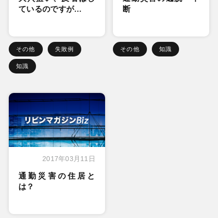
ているのですが…
断
その他
失敗例
その他
知識
知識
2017年03月11日
通勤災害の住居と
は？