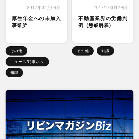
2017年04月04日
2017年03月29日
厚生年金への未加入
不動産業界の労働判
事業所
例（懲戒解雇）
その他
その他
知識
ニュース/時事ネタ
知識