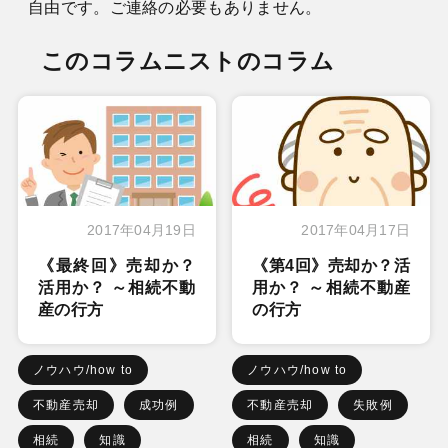
自由です。ご連絡の必要もありません。
このコラムニストのコラム
2017年04月19日
2017年04月17日
《最終回》売却か？
《第4回》売却か？活
活用か？ ～相続不動
用か？ ～相続不動産
産の行方
の行方
ノウハウ/how to
ノウハウ/how to
不動産売却
成功例
不動産売却
失敗例
相続
知識
相続
知識