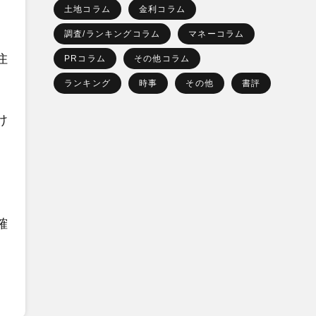
土地コラム
金利コラム
。
調査/ランキングコラム
マネーコラム
住
PRコラム
その他コラム
ランキング
時事
その他
書評
け
確