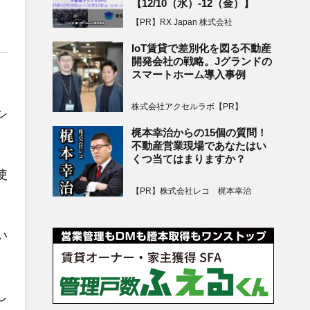
【12/10（水）-12（金）】
【PR】RX Japan 株式会社
IoT賃貸で差別化を図る不動産
開発会社の戦略。Jグランドの
スマートホーム導入事例
株式会社アクセルラボ【PR】
シ
梶本幸治からの15個の質問！
不動産営業現場であなたはい
くつ当てはまりますか？
使
【PR】株式会社レコ 梶本幸治
い
し