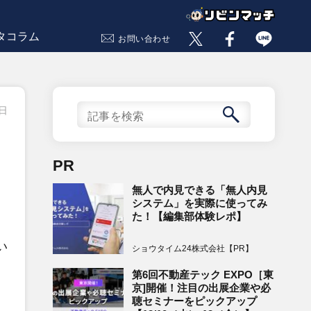
タコラム
お問い合わせ
0日
PR
無人で内見できる「無人内見
システム」を実際に使ってみ
た！【編集部体験レポ】
い
ショウタイム24株式会社【PR】
第6回不動産テック EXPO［東
京]開催！注目の出展企業や必
聴セミナーをピックアップ
。