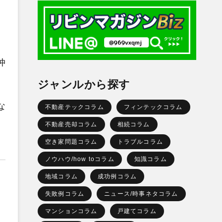
仲
ジャンルから探す
な
不動産テックコラム
フィンテックコラム
不動産売却コラム
相続コラム
空き家問題コラム
トラブルコラム
ノウハウ/how toコラム
知識コラム
地域コラム
成功例コラム
失敗例コラム
ニュース/時事ネタコラム
。
マンションコラム
戸建てコラム