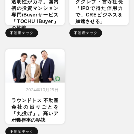
透明性がカギ。国内
ククレブ・宮寺社長
初の投資マンション
「IPOで得た信用力
専門iBuyerサービス
で、CREビジネスを
「TOCHU iBuyer」
加速させる」
の挑戦
不動産テック
不動産テック
2024年10月25日
ラウンドトス 不動産
会社の困りごとを
「丸投げ」。高いア
ポ獲得率の秘訣
不動産テック