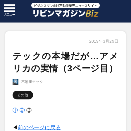
2019年3月29日
テックの本場だが…アメ
リカの実情（3ページ目）
不動産テック
その他
①
②
③
◀
前のページに戻る