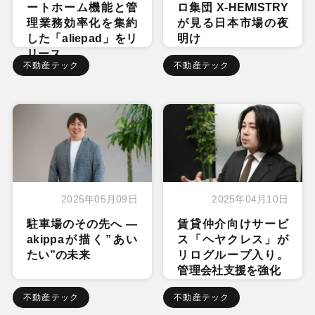
ートホーム機能と管
ロ集団 X-HEMISTRY
理業務効率化を集約
が見る日本市場の夜
した「aliepad」をリ
明け
リース
不動産テック
不動産テック
2025年05月09日
2025年04月10日
駐車場のその先へ ―
賃貸仲介向けサービ
akippaが描く”あい
ス「ヘヤクレス」が
たい”の未来
リログループ入り。
管理会社支援を強化
不動産テック
不動産テック