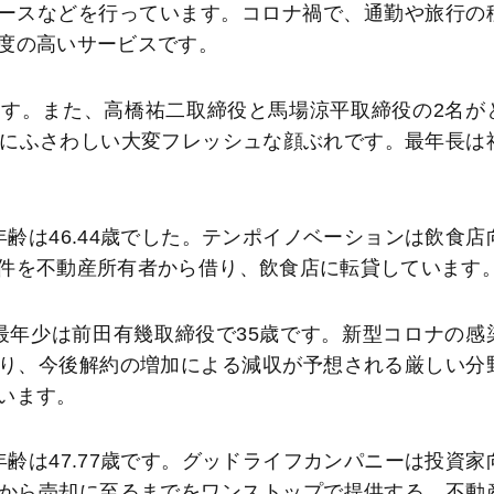
リースなどを行っています。コロナ禍で、通勤や旅行の
度の高いサービスです。
います。また、高橋祐二取締役と馬場涼平取締役の2名が
業にふさわしい大変フレッシュな顔ぶれです。最年長は
齢は46.44歳でした。テンポイノベーションは飲食店
件を不動産所有者から借り、飲食店に転貸しています
、最年少は前田有幾取締役で35歳です。新型コロナの感
り、今後解約の増加による減収が予想される厳しい分
います。
齢は47.77歳です。グッドライフカンパニーは投資家
から売却に至るまでをワンストップで提供する、不動