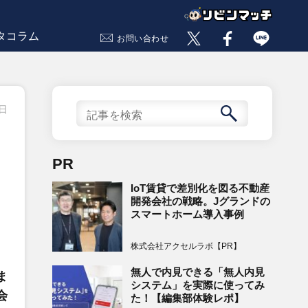
タコラム
お問い合わせ
1日
PR
IoT賃貸で差別化を図る不動産
開発会社の戦略。Jグランドの
スマートホーム導入事例
株式会社アクセルラボ【PR】
無人で内見できる「無人内見
ま
システム」を実際に使ってみ
会
た！【編集部体験レポ】