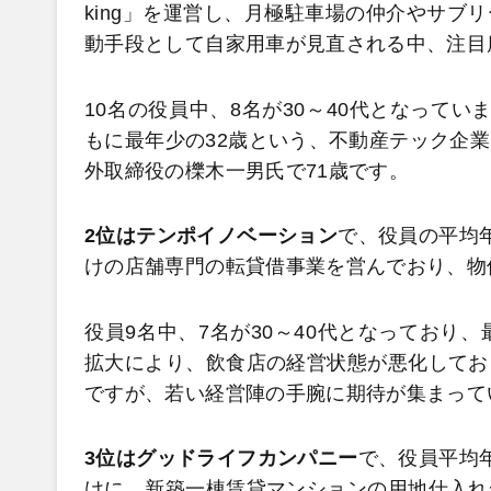
king」を運営し、月極駐車場の仲介やサブ
動手段として自家用車が見直される中、注目
10名の役員中、8名が30～40代となって
もに最年少の32歳という、不動産テック企
外取締役の櫟木一男氏で71歳です。
2位はテンポイノベーション
で、役員の平均年
けの店舗専門の転貸借事業を営んでおり、物
役員9名中、7名が30～40代となっており
拡大により、飲食店の経営状態が悪化してお
ですが、若い経営陣の手腕に期待が集まって
3位はグッドライフカンパニー
で、役員平均年
けに、新築一棟賃貸マンションの用地仕入れ