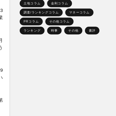
土地コラム
金利コラム
3
調査/ランキングコラム
マネーコラム
業
PRコラム
その他コラム
ランキング
時事
その他
書評
月
う
9
ハ
第