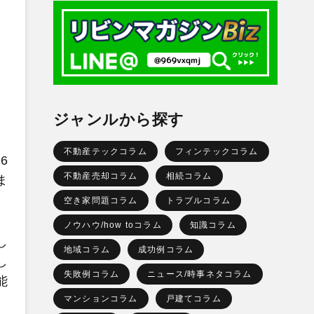
ジャンルから探す
不動産テックコラム
フィンテックコラム
6
不動産売却コラム
相続コラム
ま
空き家問題コラム
トラブルコラム
ノウハウ/how toコラム
知識コラム
し
地域コラム
成功例コラム
し
失敗例コラム
ニュース/時事ネタコラム
能
マンションコラム
戸建てコラム