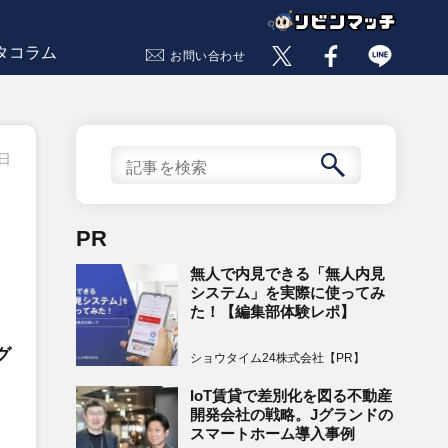
タコラム
お問い合わせ
7日
PR
無人で内見できる「無人内見
システム」を実際に使ってみ
た！【編集部体験レポ】
グ
ショウタイム24株式会社【PR】
、
IoT賃貸で差別化を図る不動産
開発会社の戦略。Jグランドの
スマートホーム導入事例