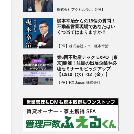
株式会社アクセルラボ【PR】
梶本幸治からの15個の質問！
不動産営業現場であなたはい
くつ当てはまりますか？
【PR】株式会社レコ 梶本幸治
第6回不動産テック EXPO［東
京]開催！注目の出展企業や必
聴セミナーをピックアップ
【12/10（水）-12（金）】
【PR】RX Japan 株式会社