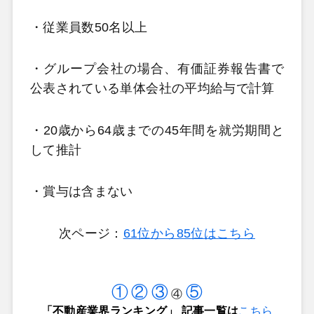
・従業員数50名以上
・グループ会社の場合、有価証券報告書で
公表されている単体会社の平均給与で計算
・20歳から64歳までの45年間を就労期間と
して推計
・賞与は含まない
次ページ：
61位から85位はこちら
①
②
③
⑤
④
「不動産業界ランキング」 記事一覧は
こちら