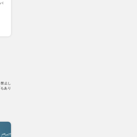
パ
を禁止し
要もあり