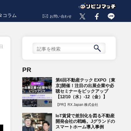
タコラム
お問い合わせ
5日
PR
第6回不動産テック EXPO［東
京]開催！注目の出展企業や必
聴セミナーをピックアップ
【12/10（水）-12（金）】
【PR】RX Japan 株式会社
IoT賃貸で差別化を図る不動産
開発会社の戦略。Jグランドの
スマートホーム導入事例