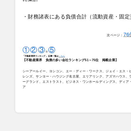
・財務諸表にある負債合計（流動資産・固定
7
次ページ：
①
②
③
⑤
④
「不動産業界ランキング」 記事一覧は
こちら
【
不動産業界 負債の多い会社ランキング51～75位 掲載企業
】
シーアールイー、ヨシコン、エー・ディー・ワークス、ジェイ・エス・
レンズ、サンヨー・ハウジング名古屋、エリアリンク、アズマハウス、
ーグランド、エストラスト、ビジネス・ワンホールディングス、ディア
ア