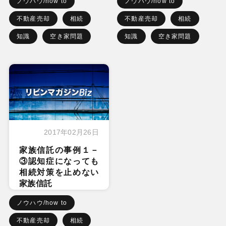
ノウハウ/how to
ノウハウ/how to
不動産売却
相続
不動産売却
相続
知識
空き家問題
知識
空き家問題
2017年02月26日
家族信託の事例１－
③認知症になっても
相続対策を止めない
家族信託
ノウハウ/how to
不動産売却
相続