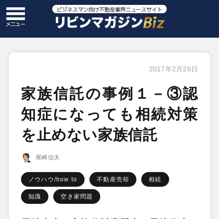
2017年2月26日
家族信託の事例１－③認
知症になっても相続対策
を止めない家族信託
尾崎信夫
ノウハウ/how to
不動産売却
相続
知識
空き家問題