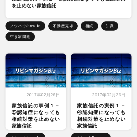
を止めない家族信託
ノウハウ/how to
不動産売却
相続
知識
空き家問題
2017年02月26日
2017年02月26日
家族信託の事例１－
家族信託の実例１－
⑤認知症になっても
④認知症になっても
相続対策を止めない
相続対策を止めない
家族信託
家族信託