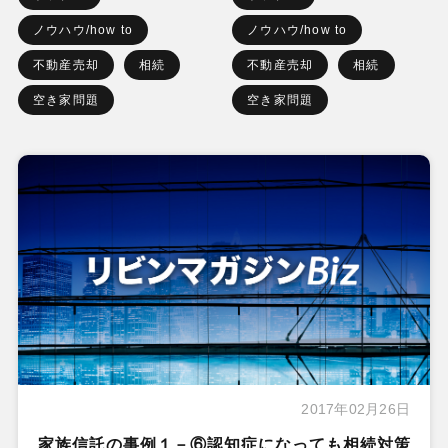
ノウハウ/how to
ノウハウ/how to
不動産売却
相続
不動産売却
相続
空き家問題
空き家問題
2017年02月26日
家族信託の事例１－⑥認知症になっても相続対策