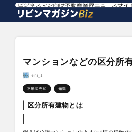
マンションなどの区分所
eins_1
不動産売却
知識
区分所有建物とは