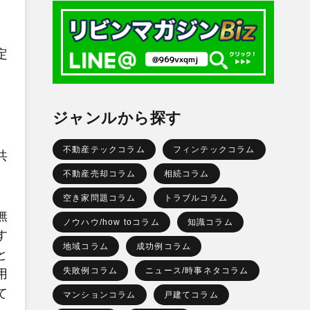
定
ジャンルから探す
不動産テックコラム
フィンテックコラム
共
不動産売却コラム
相続コラム
空き家問題コラム
トラブルコラム
無
ノウハウ/how toコラム
知識コラム
す
地域コラム
成功例コラム
と
失敗例コラム
ニュース/時事ネタコラム
用
て
マンションコラム
戸建てコラム