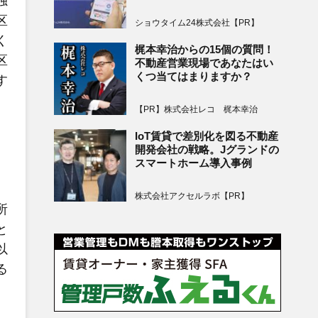
独
区
ショウタイム24株式会社【PR】
く
梶本幸治からの15個の質問！
区
不動産営業現場であなたはい
くつ当てはまりますか？
す
【PR】株式会社レコ 梶本幸治
IoT賃貸で差別化を図る不動産
開発会社の戦略。Jグランドの
スマートホーム導入事例
株式会社アクセルラボ【PR】
所
と
以
る