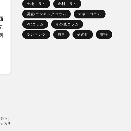
土地コラム
金利コラム
調査/ランキングコラム
マネーコラム
価
PRコラム
その他コラム
気
制
ランキング
時事
その他
書評
を禁止し
要もあり