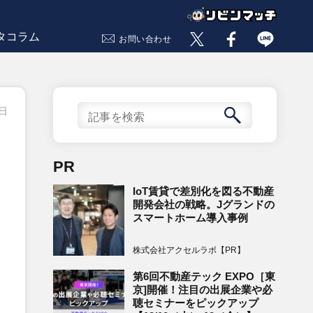
タコラム
お問い合わせ
1日
PR
IoT賃貸で差別化を図る不動産
開発会社の戦略。Jグランドの
スマートホーム導入事例
株式会社アクセルラボ【PR】
第6回不動産テック EXPO［東
京]開催！注目の出展企業や必
聴セミナーをピックアップ