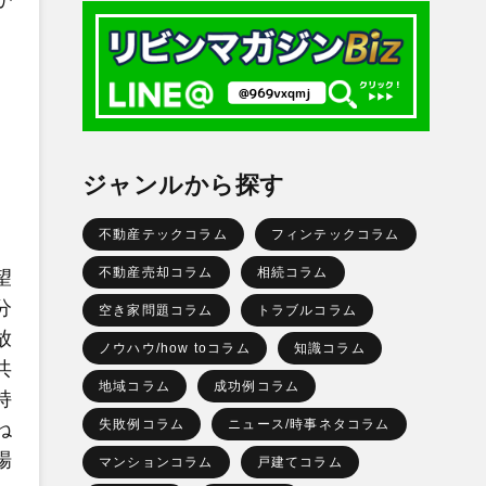
ジャンルから探す
不動産テックコラム
フィンテックコラム
不動産売却コラム
相続コラム
望
分
空き家問題コラム
トラブルコラム
放
ノウハウ/how toコラム
知識コラム
共
地域コラム
成功例コラム
持
失敗例コラム
ニュース/時事ネタコラム
ね
場
マンションコラム
戸建てコラム