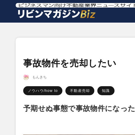
事故物件を売却したい
もんきち
ノウハウ/how to
不動産売却
知識
予期せぬ事態で事故物件になっ