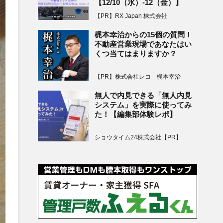
【12/10（水）-12（金）】
【PR】RX Japan 株式会社
梶本幸治からの15個の質問！
不動産営業現場であなたはい
くつ当てはまりますか？
【PR】株式会社レコ 梶本幸治
無人で内見できる「無人内見
システム」を実際に使ってみ
た！【編集部体験レポ】
ショウタイム24株式会社【PR】