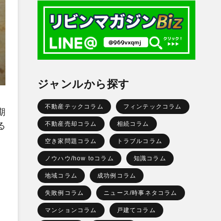
ジャンルから探す
不動産テックコラム
フィンテックコラム
期
不動産売却コラム
相続コラム
る
空き家問題コラム
トラブルコラム
ノウハウ/how toコラム
知識コラム
地域コラム
成功例コラム
失敗例コラム
ニュース/時事ネタコラム
マンションコラム
戸建てコラム