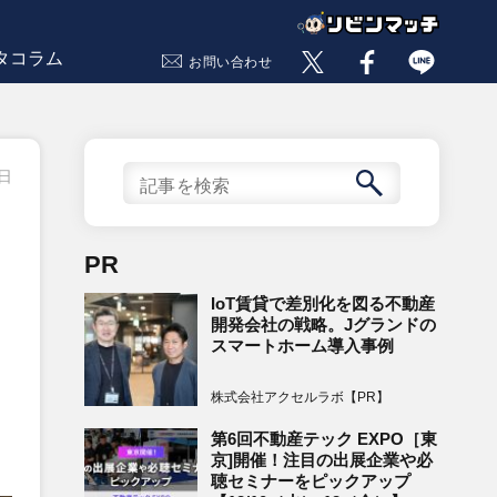
タコラム
お問い合わせ
1日
PR
IoT賃貸で差別化を図る不動産
開発会社の戦略。Jグランドの
スマートホーム導入事例
株式会社アクセルラボ【PR】
第6回不動産テック EXPO［東
京]開催！注目の出展企業や必
聴セミナーをピックアップ