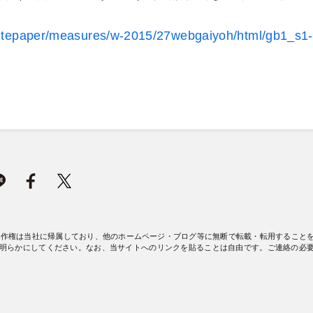
hitepaper/measures/w-2015/27webgaiyoh/html/gb1_s1-
著作権は当社に帰属しており、他のホームページ・ブログ等に無断で転載・転用すること
明らかにしてください。なお、当サイトへのリンクを貼ることは自由です。ご連絡の必