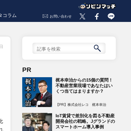
タコラム
お問い合わせ
4日
PR
梶本幸治からの15個の質問！
不動産営業現場であなたはい
くつ当てはまりますか？
【PR】株式会社レコ 梶本幸治
IoT賃貸で差別化を図る不動産
比
開発会社の戦略。Jグランドの
スマートホーム導入事例
れ