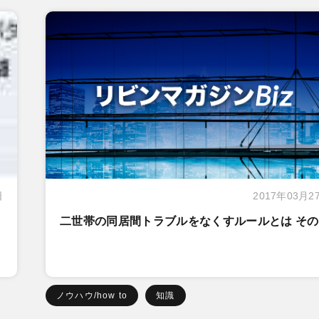
日
2017年03月2
２
二世帯の同居間トラブルをなくすルールとは その
ノウハウ/how to
知識