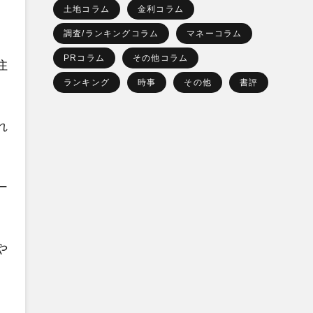
土地コラム
金利コラム
調査/ランキングコラム
マネーコラム
PRコラム
その他コラム
住
ランキング
時事
その他
書評
れ
ー
や