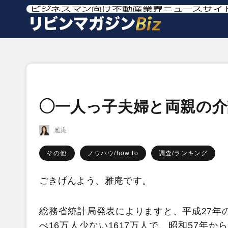
◯一人っ子夫婦と両親の介
雅庵
その他
ノウハウ/how to
調査/ランキング
ごきげんよう、雅庵です。
総務省統計局発表によりますと、平成27年
べ16万人少ない1617万人で、昭和57年