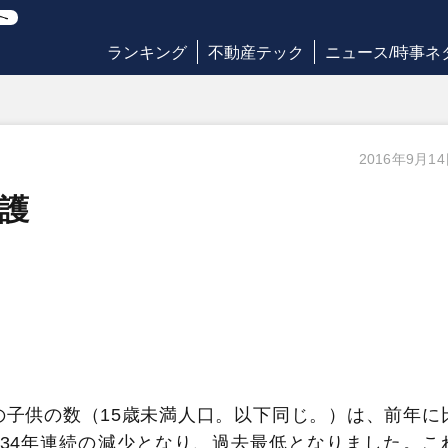
ランキング
不動産テック
ニュース/時事ネ
2016年9月1
護
の子供の数（15歳未満人口。以下同じ。）は、前年に
から34年連続の減少となり、過去最低となりました。こ