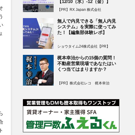
【12/10（水）-12（金）】
そ
【PR】RX Japan 株式会社
う
無人で内見できる「無人内見
い
システム」を実際に使ってみ
た！【編集部体験レポ】
ょ
ショウタイム24株式会社【PR】
梶本幸治からの15個の質問！
不動産営業現場であなたはい
くつ当てはまりますか？
【PR】株式会社レコ 梶本幸治
ら
合
ト