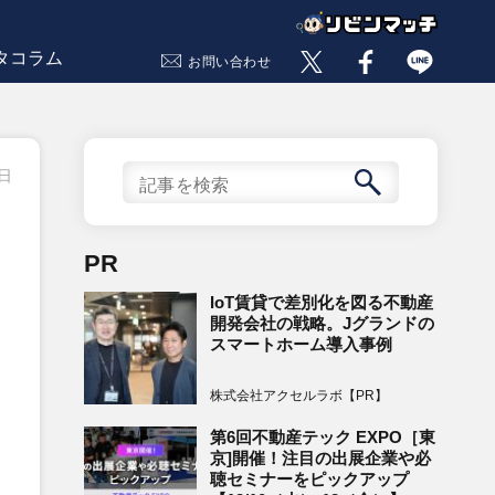
タコラム
お問い合わせ
5日
PR
IoT賃貸で差別化を図る不動産
開発会社の戦略。Jグランドの
スマートホーム導入事例
株式会社アクセルラボ【PR】
第6回不動産テック EXPO［東
京]開催！注目の出展企業や必
聴セミナーをピックアップ