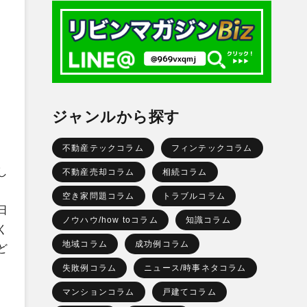
ジャンルから探す
不動産テックコラム
フィンテックコラム
し
不動産売却コラム
相続コラム
、
空き家問題コラム
トラブルコラム
日
ノウハウ/how toコラム
知識コラム
く
地域コラム
成功例コラム
ど
失敗例コラム
ニュース/時事ネタコラム
マンションコラム
戸建てコラム