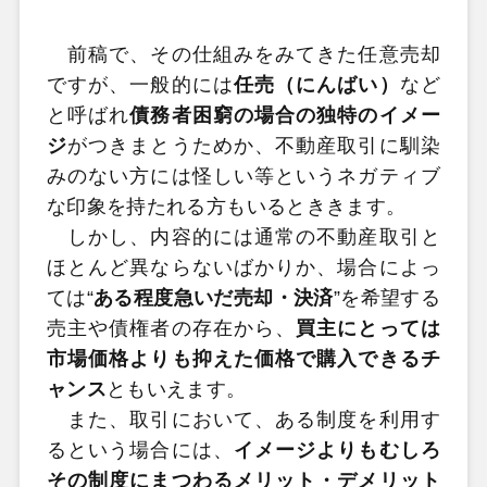
前稿で、その仕組みをみてきた任意売却
ですが、一般的には
任売（にんばい）
など
と呼ばれ
債務者困窮の場合の独特のイメー
ジ
がつきまとうためか、不動産取引に馴染
みのない方には怪しい等というネガティブ
な印象を持たれる方もいるとききます。
しかし、内容的には通常の不動産取引と
ほとんど異ならないばかりか、場合によっ
ては“
ある程度急いだ売却・決済
”を希望する
売主や債権者の存在から、
買主にとっては
市場価格よりも抑えた価格で購入できるチ
ャンス
ともいえます。
また、取引において、ある制度を利用す
るという場合には、
イメージよりもむしろ
その制度にまつわるメリット・デメリット