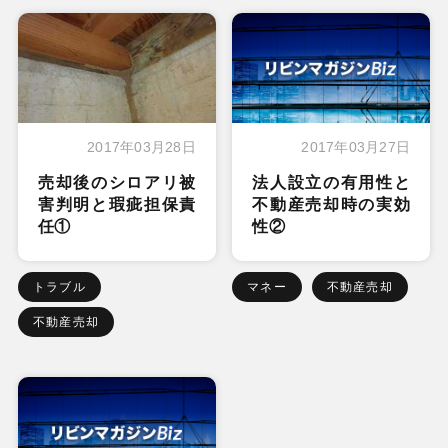
2017年03月28日
2017年03月27日
売却後のシロアリ被
法人設立の有用性と
害判明と瑕疵担保責
不動産売却時の実効
任①
性②
トラブル
マネー
不動産売却
不動産売却