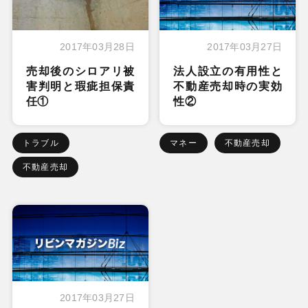
2017年03月28日
2017年03月27日
売却後のシロアリ被
法人設立の有用性と
害判明と瑕疵担保責
不動産売却時の実効
任①
性②
トラブル
マネー
不動産売却
不動産売却
2017年03月27日