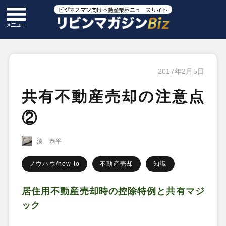
2017年2月5日
共有不動産売却の注意点
②
湊 恭平
ノウハウ/how to
不動産売却
知識
居住用不動産売却時の控除特例と共有マジ
ック