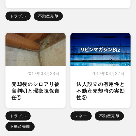
トラブル
不動産売却
2017年03月28日
2017年03月27日
売却後のシロアリ被
法人設立の有用性と
害判明と瑕疵担保責
不動産売却時の実効
任①
性②
トラブル
マネー
不動産売却
不動産売却