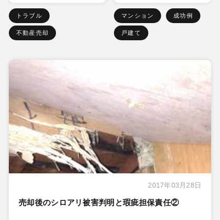
トラブル
マンション
成功例
不動産売却
戸建て
2017年03月28日
売却後のシロアリ被害判明と瑕疵担保責任②