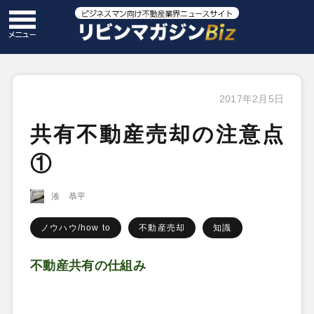
2017年2月5日
共有不動産売却の注意点
①
湊 恭平
ノウハウ/how to
不動産売却
知識
不動産共有の仕組み