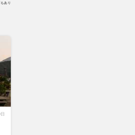
要もあり
0日