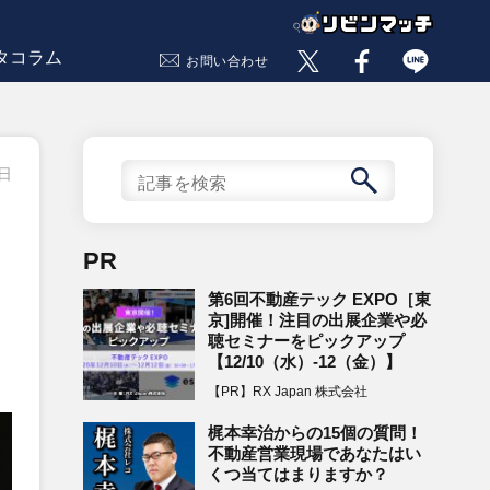
タコラム
お問い合わせ
1日
PR
第6回不動産テック EXPO［東
京]開催！注目の出展企業や必
聴セミナーをピックアップ
【12/10（水）-12（金）】
【PR】RX Japan 株式会社
梶本幸治からの15個の質問！
不動産営業現場であなたはい
くつ当てはまりますか？