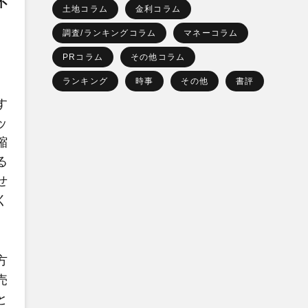
不
土地コラム
金利コラム
調査/ランキングコラム
マネーコラム
PRコラム
その他コラム
ランキング
時事
その他
書評
す
ッ
縮
る
せ
く
方
売
と