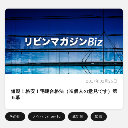
2017年02月25日
短期！格安！宅建合格法（※個人の意見です）第
５幕
その他
ノウハウ/how to
成功例
知識