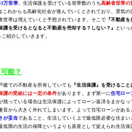
63万世帯
。生活保護を受けている世帯数のうち
高齢者世帯の
はこれからも高齢化社会が進んでいくとされており、景気の
者世帯は増えていくと予想されています。そこで
『不動産を
保護を受けるとなると不動産を売却する？しない？』
といっ
をご紹介していきます。
は可能？
戸建ての不動産を所有していても
『生活保護』を受けること
保護の受給には一定の条件
があります。まず第一に
住宅ロー
が残っている場合は生活保護によってローン返済をまかなっ
趣旨から大きく外れてしまいます。よって住宅ローンがある
さが妥当
であること。生活していく上で最低限必要な住まい
最低限の生活の保障というよりも資産として捉えられ生活保