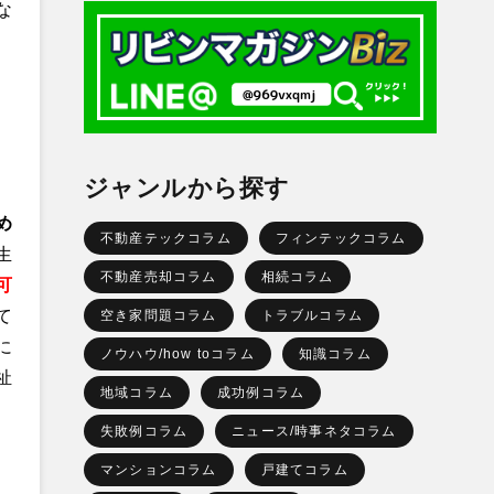
な
ジャンルから探す
め
不動産テックコラム
フィンテックコラム
生
不動産売却コラム
相続コラム
可
て
空き家問題コラム
トラブルコラム
に
ノウハウ/how toコラム
知識コラム
祉
地域コラム
成功例コラム
失敗例コラム
ニュース/時事ネタコラム
マンションコラム
戸建てコラム