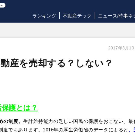
ランキング
不動産テック
ニュース/時事ネ
2017年3月1
不動産を売却する？しない？
活保護とは？
めの制度
。生計維持能力の乏しい国民の保護をおこない、最
度でもあります。2016年の厚生労働省のデータによると
、