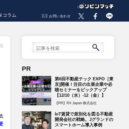
タコラム
お問い合わせ
0日
PR
第6回不動産テック EXPO［東
京]開催！注目の出展企業や必
聴セミナーをピックアップ
【12/10（水）-12（金）】
【PR】RX Japan 株式会社
IoT賃貸で差別化を図る不動産
低
開発会社の戦略。Jグランドの
受
スマートホーム導入事例