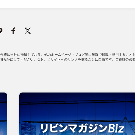
著作権は当社に帰属しており、他のホームページ・ブログ等に無断で転載・転用すること
明らかにしてください。なお、当サイトへのリンクを貼ることは自由です。ご連絡の必