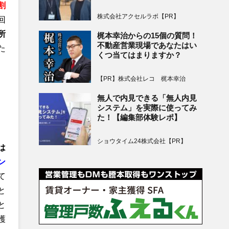
割
株式会社アクセルラボ【PR】
回
所
梶本幸治からの15個の質問！
不動産営業現場であなたはい
た
くつ当てはまりますか？
【PR】株式会社レコ 梶本幸治
無人で内見できる「無人内見
システム」を実際に使ってみ
た！【編集部体験レポ】
ショウタイム24株式会社【PR】
は
ン
て
と
と
護