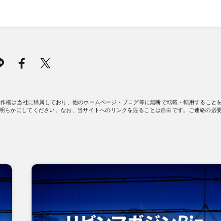
著作権は当社に帰属しており、他のホームページ・ブログ等に無断で転載・転用すること
明らかにしてください。なお、当サイトへのリンクを貼ることは自由です。ご連絡の必