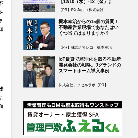
【12/10（水）-12（金）】
不
【PR】RX Japan 株式会社
や
ま
梶本幸治からの15個の質問！
不動産営業現場であなたはい
知
くつ当てはまりますか？
【PR】株式会社レコ 梶本幸治
IoT賃貸で差別化を図る不動産
開発会社の戦略。Jグランドの
スマートホーム導入事例
株式会社アクセルラボ【PR】
物
よ
面