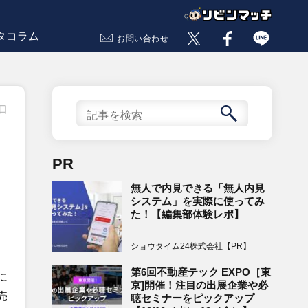
タコラム
お問い合わせ
8日
PR
無人で内見できる「無人内見
システム」を実際に使ってみ
た！【編集部体験レポ】
ショウタイム24株式会社【PR】
第6回不動産テック EXPO［東
に
京]開催！注目の出展企業や必
売
聴セミナーをピックアップ