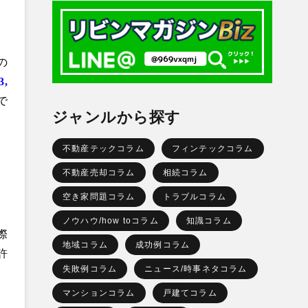
の
3,
で
ジャンルから探す
不動産テックコラム
フィンテックコラム
不動産売却コラム
相続コラム
空き家問題コラム
トラブルコラム
ノウハウ/how toコラム
知識コラム
際
地域コラム
成功例コラム
許
失敗例コラム
ニュース/時事ネタコラム
マンションコラム
戸建てコラム