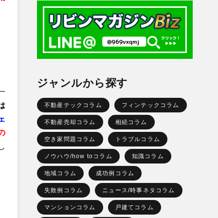
ジャンルから探す
一
は
不動産テックコラム
フィンテックコラム
ェ
不動産売却コラム
相続コラム
の
空き家問題コラム
トラブルコラム
し
ノウハウ/how toコラム
知識コラム
地域コラム
成功例コラム
失敗例コラム
ニュース/時事ネタコラム
マンションコラム
戸建てコラム