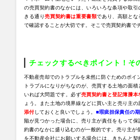
の売買契約書のなかには、いろいろな条項や取引
きる通り
売買契約書は重要書類
であり、高額とな
で確認することが大切です。そこで売買契約書で
チェックするべきポイント！そ
不動産売却でのトラブルを未然に防ぐためのポイ
トラブルになりがちなのが、売買する土地の面積
いれば大問題です。必ず
売買契約書と登記簿謄本
ょう。また土地の境界線などに買い主と売り主の
添付
しておくと良いでしょう。
■瑕疵担保責任の
陥が見つかった場合に、売り主が責任をもって保
約書のなかに盛り込むのが一般的です。売り主が
を不動産会社にお願いする場合には、きちんと契