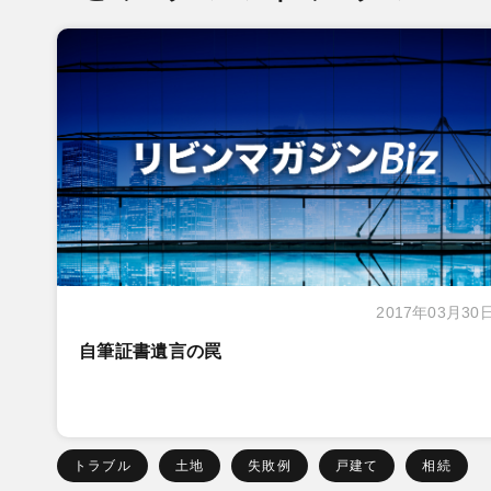
2017年03月30
自筆証書遺言の罠
トラブル
土地
失敗例
戸建て
相続