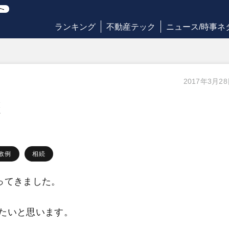
ランキング
不動産テック
ニュース/時事ネ
2017年3月2
態
敗例
相続
ってきました。
たいと思います。