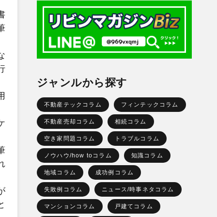
書
筆
な
行
ジャンルから探す
用
不動産テックコラム
フィンテックコラム
ケ
不動産売却コラム
相続コラム
空き家問題コラム
トラブルコラム
筆
ノウハウ/how toコラム
知識コラム
れ
地域コラム
成功例コラム
が
失敗例コラム
ニュース/時事ネタコラム
と
マンションコラム
戸建てコラム