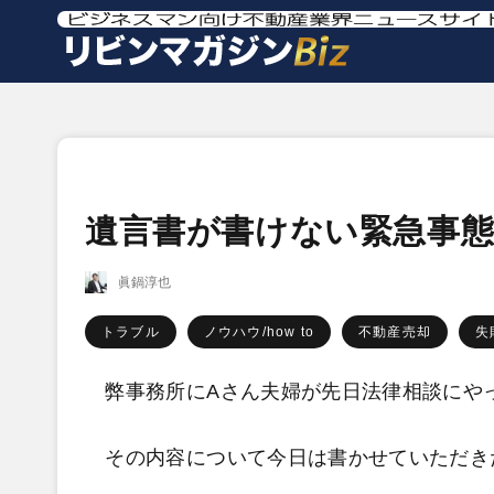
遺言書が書けない緊急事
眞鍋淳也
トラブル
ノウハウ/how to
不動産売却
失
弊事務所にAさん夫婦が先日法律相談にや
その内容について今日は書かせていただき