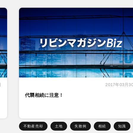
日
2017年03月3
代襲相続に注意！
不動産売却
土地
失敗例
相続
知識