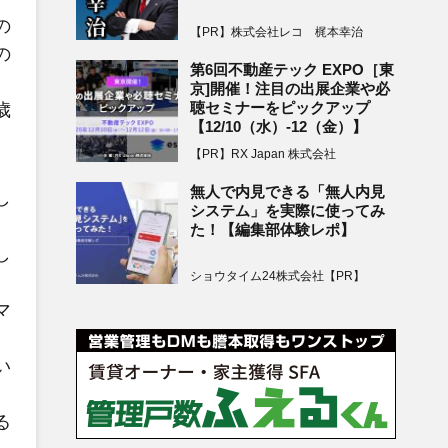
の
【PR】株式会社レコ 梶本幸治
の
第6回不動産テック EXPO［東
京]開催！注目の出展企業や必
聴セミナーをピックアップ
歳
【12/10（水）-12（金）】
【PR】RX Japan 株式会社
無人で内見できる「無人内見
し
システム」を実際に使ってみ
た！【編集部体験レポ】
し
ショウタイム24株式会社【PR】
マ
い
る