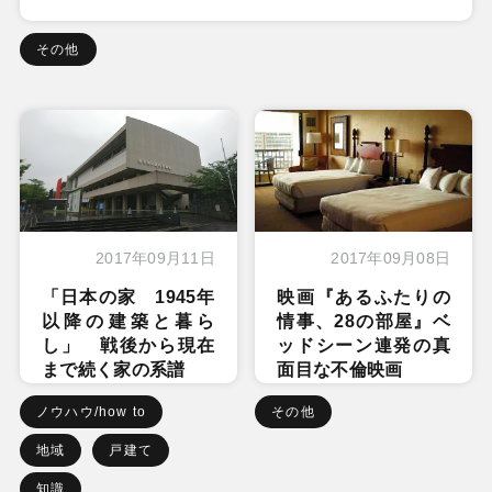
その他
2017年09月11日
2017年09月08日
「日本の家 1945年
映画『あるふたりの
以降の建築と暮ら
情事、28の部屋』ベ
し」 戦後から現在
ッドシーン連発の真
まで続く家の系譜
面目な不倫映画
ノウハウ/how to
その他
地域
戸建て
知識