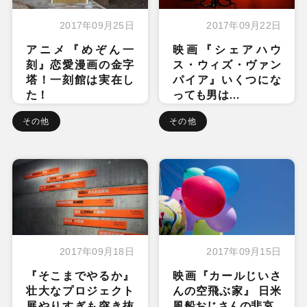
2017年09月25日
2017年09月22日
アニメ『めぞん一
映画『シェアハウ
刻』恋愛漫画の金字
ス・ウィズ・ヴァン
塔！一刻館は実在し
パイア』いくつにな
た！
っても男は…
その他
その他
2017年09月18日
2017年09月15日
『そこまでやるか』
映画『カールじいさ
壮大なプロジェクト
んの空飛ぶ家』 日米
展やりすぎも突き抜
風船おじさんの悲哀