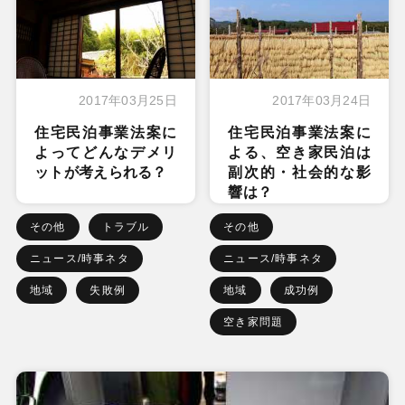
2017年03月25日
2017年03月24日
住宅民泊事業法案に
住宅民泊事業法案に
よってどんなデメリ
よる、空き家民泊は
ットが考えられる？
副次的・社会的な影
響は？
その他
トラブル
その他
ニュース/時事ネタ
ニュース/時事ネタ
地域
失敗例
地域
成功例
空き家問題