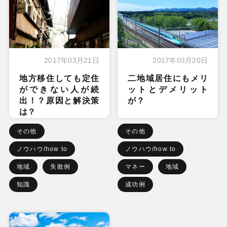
2017年03月21日
2017年03月20日
地方移住しても定住
二地域居住にもメリ
ができない人が続
ットとデメリット
出！？原因と解決策
が？
は？
その他
その他
ノウハウ/how to
ノウハウ/how to
地域
失敗例
マネー
地域
知識
成功例