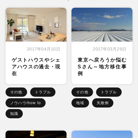
2017年04月10日
2017年03月29日
ゲストハウスやシェ
東京へ戻ろうか悩む
アハウスの過去・現
Sさん～地方移住事
在
例
その他
トラブル
その他
トラブル
ノウハウ/how to
地域
失敗例
知識