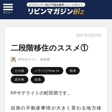
2017年2月27日
二段階移住のススメ①
FPサテライト 町田萌
その他
ノウハウ/how to
地域
成功例
知識
FPサテライトの町田萌です。
自身の不動産事情が大きく変わる地方移