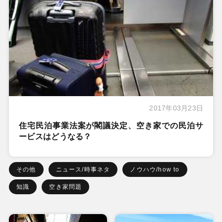
2017年03月23日
住宅民泊事業法案が閣議決定、空き家での民泊サ
ービスはどうなる？
その他
ニュース/時事ネタ
ノウハウ/how to
知識
空き家問題