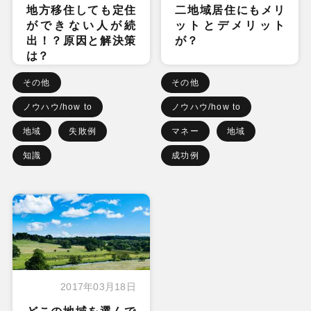
地方移住しても定住
二地域居住にもメリ
ができない人が続
ットとデメリット
出！？原因と解決策
が？
は？
その他
その他
ノウハウ/how to
ノウハウ/how to
地域
失敗例
マネー
地域
知識
成功例
2017年03月18日