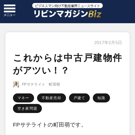
2017年2月5日
これからは中古戸建物件
がアツい！？
FPサテライト 町田萌
マネー
不動産売却
戸建て
知識
空き家問題
FPサテライトの町田萌です。