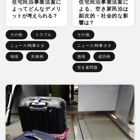
住宅民泊事業法案に
住宅民泊事業法案に
よってどんなデメリ
よる、空き家民泊は
ットが考えられる？
副次的・社会的な影
響は？
その他
トラブル
その他
ニュース/時事ネタ
ニュース/時事ネタ
地域
失敗例
地域
成功例
空き家問題