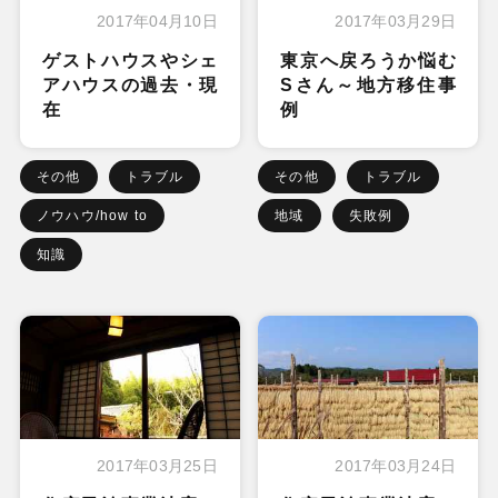
2017年04月10日
2017年03月29日
ゲストハウスやシェ
東京へ戻ろうか悩む
アハウスの過去・現
Sさん～地方移住事
在
例
その他
トラブル
その他
トラブル
ノウハウ/how to
地域
失敗例
知識
2017年03月25日
2017年03月24日