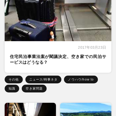
2017年03月23日
住宅民泊事業法案が閣議決定、空き家での民泊サ
ービスはどうなる？
その他
ニュース/時事ネタ
ノウハウ/how to
知識
空き家問題