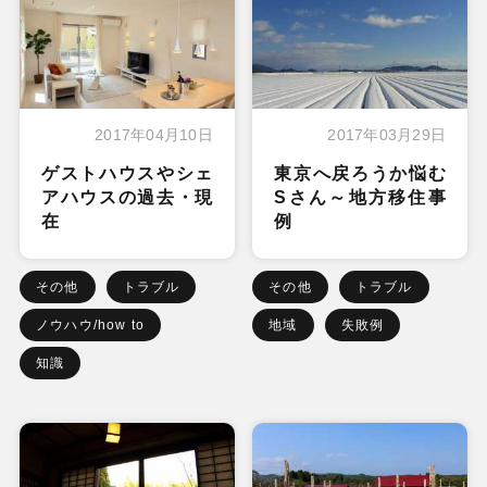
2017年04月10日
2017年03月29日
ゲストハウスやシェ
東京へ戻ろうか悩む
アハウスの過去・現
Sさん～地方移住事
在
例
その他
トラブル
その他
トラブル
ノウハウ/how to
地域
失敗例
知識