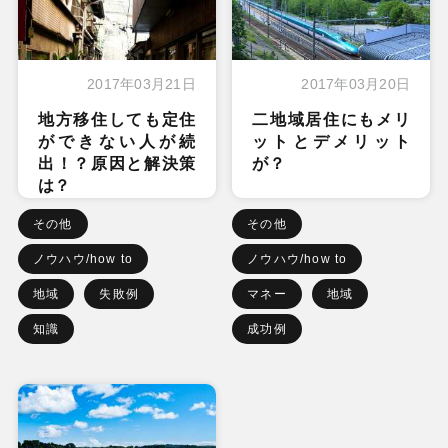
2017年03月21日
2017年03月20日
地方移住しても定住
二地域居住にもメリ
ができない人が続
ットとデメリット
出！？原因と解決策
が？
は？
その他
その他
ノウハウ/how to
ノウハウ/how to
地域
失敗例
マネー
地域
知識
成功例