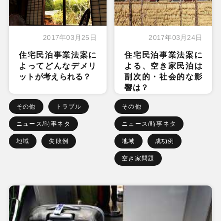
2017年03月25日
2017年03月24日
住宅民泊事業法案に
住宅民泊事業法案に
よってどんなデメリ
よる、空き家民泊は
ットが考えられる？
副次的・社会的な影
響は？
その他
トラブル
その他
ニュース/時事ネタ
ニュース/時事ネタ
地域
失敗例
地域
成功例
空き家問題