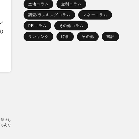
土地コラム
金利コラム
調査/ランキングコラム
マネーコラム
ン
PRコラム
その他コラム
め
ランキング
時事
その他
書評
を禁止し
要もあり