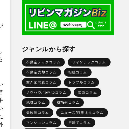
が
ジャンルから探す
し
を
不動産テックコラム
フィンテックコラム
不動産売却コラム
相続コラム
空き家問題コラム
トラブルコラム
い
営
ノウハウ/how toコラム
知識コラム
手
地域コラム
成功例コラム
い
失敗例コラム
ニュース/時事ネタコラム
た
マンションコラム
戸建てコラム
外