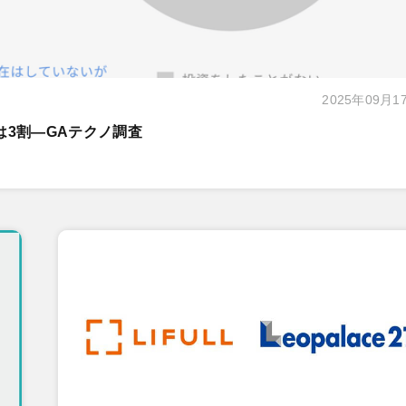
2025年09月1
は3割―GAテクノ調査